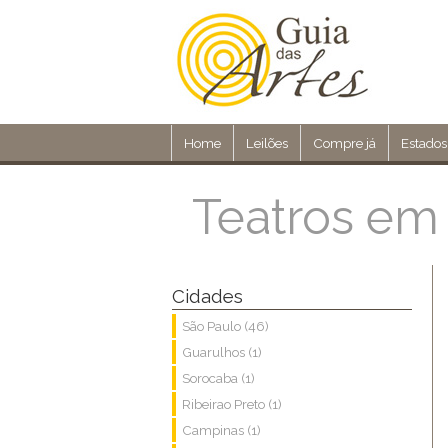
Home
Leilões
Compre já
Estados
Teatros em
Cidades
São Paulo (46)
Guarulhos (1)
Sorocaba (1)
Ribeirao Preto (1)
Campinas (1)