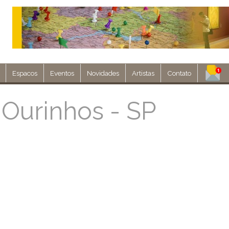
Espacos
Eventos
Novidades
Artistas
Contato
Assine nosso 
 Ourinhos - SP
Env