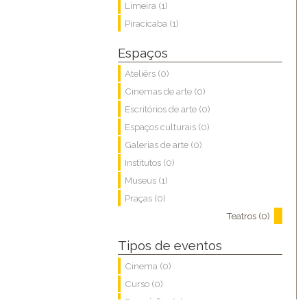
Limeira (1)
Piracicaba (1)
Espaços
Ateliêrs (0)
Cinemas de arte (0)
Escritórios de arte (0)
Espaços culturais (0)
Galerias de arte (0)
Institutos (0)
Museus (1)
Praças (0)
Teatros (0)
Tipos de eventos
Cinema (0)
Curso (0)
Exposições (0)