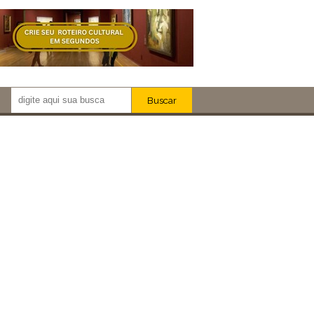
Buscar
Newsletter!
Artistas
Eventos
Locais
iar