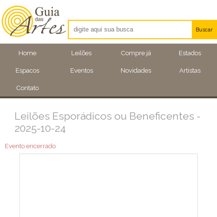
Buscar
Artistas
Home
Leilões
Compre já
Estados
Eventos
Espacos
Eventos
Novidades
Artistas
Locais
Contato
Leilões Esporádicos ou Beneficentes -
2025-10-24
Evento encerrado