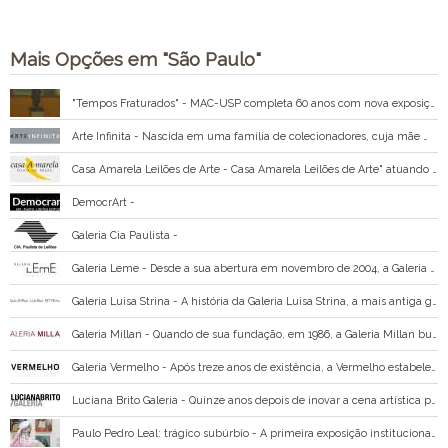
Mais Opções em "São Paulo"
"Tempos Fraturados" - MAC-USP completa 60 anos com nova exposição
Arte Infinita - Nascida em uma família de colecionadores, cuja mãe manteve durante 25 anos uma galeria dedicada a incentivar a escultura, Viviane Teperman inaugurou em 2001 a Arte Infinita Galeria.
Casa Amarela Leilões de Arte - Casa Amarela Leilões de Arte" atuando no mercado de arte de São Paulo desde 1989 e no Distrito Federal desde 1994, especializada em leilões de arte e residenciais.
DemocrArt -
Galeria Cia Paulista -
Galeria Leme - Desde a sua abertura em novembro de 2004, a Galeria Leme apresenta um programa inovador na cena da arte Brasileira, representando artistas brasileiros e internacionais, frequentemente convidados a criar e produzir novos e ambiciosos projetos no prédio de
Galeria Luisa Strina - A história da Galeria Luisa Strina, a mais antiga galeria de arte contemporânea de São Paulo, se mistura com a trajetória profissional de Luisa Strina.
Galeria Millan - Quando de sua fundação, em 1986, a Galeria Millan buscava apresentar relações entre a produção dos artistas contemporâneos que representava e os artistas modernos que influenciaram sua formação.
Galeria Vermelho - Após treze anos de existência, a Vermelho estabeleceu-se como uma alternativa à rigidez dos espaços comerciais dedicados à arte, ao incentivar novas ideias e discursos desenvolvidos por artistas emergentes e já estabelecidos.
Luciana Brito Galeria - Quinze anos depois de inovar a cena artística paulistana com seu espaço na Vila Olímpia – um dos primeiros a ser projetado por um escritório de arquitetura já tendo em vista as necessidades de uma galeria de arte contemporânea –, a Luciana Brito Galeria s
Paulo Pedro Leal: trágico subúrbio - A primeira exposição institucional de Paulo Pedro Leal (1894 – 1968), pintor brasileiro autodidata, apresenta a obra deste artista que se dedicou à representação de cenas de guerras e conflitos sociais, de ritos da umbanda e paisagens rurais, e cuja vida