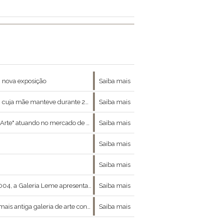
 nova exposição
Saiba mais
ultura, Viviane Teperman inaugurou em 2001 a Arte Infinita Galeria.
Saiba mais
deral desde 1994, especializada em leilões de arte e residenciais.
Saiba mais
Saiba mais
Saiba mais
ionais, frequentemente convidados a criar e produzir novos e ambiciosos projetos no prédio de
Saiba mais
o, se mistura com a trajetória profissional de Luisa Strina.
Saiba mais