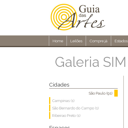
Home
Leilões
Compre já
Estados
Galeria SIM
Cidades
São Paulo (91)
Campinas (1)
São Bernardo do Campo (1)
Ribeirao Preto (1)
Espaços