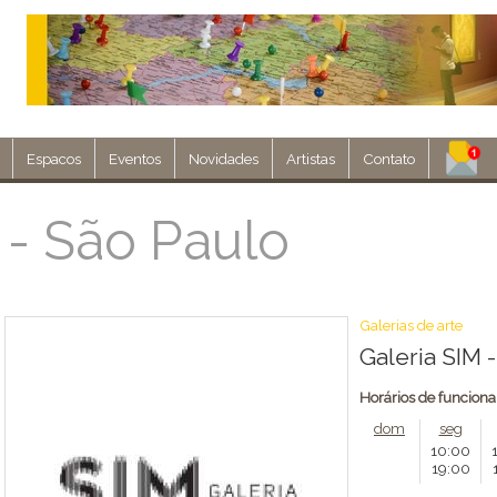
Espacos
Eventos
Novidades
Artistas
Contato
Assine nosso 
 - São Paulo
Env
Galerias de arte
Galeria SIM 
Horários de funcion
dom
seg
10:00
19:00