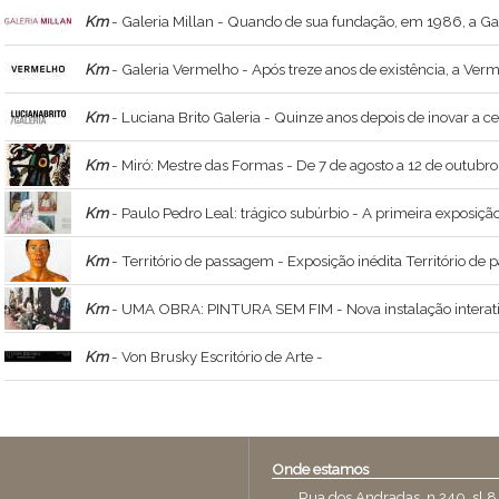
Km
- Galeria Millan - Quando de sua fundação, em 1986, a Galeria Millan buscava apresentar relações entre a produção dos artistas contemporâneo
Km
- Galeria Vermelho - Após treze anos de existência, a Vermelho estabeleceu-se como uma alternativa à rigidez dos espaços comerciais dedicados à arte, ao incentivar no
Km
- Luciana Brito Galeria - Quinze anos depois de inovar a cena artística paulistana com seu espaço na Vila Olímpia – um dos primeiros a ser projetado por um escritório de arquitetura já te
Km
- Miró: Mestre das Formas - De 7 de agosto a 12 de outubro de 2026, o MAB FAAP recebe Miró: Mestre das Formas, exposição internacional realizada pe
Km
- Paulo Pedro Leal: trágico subúrbio - A primeira exposição institucional de Paulo Pedro Leal (1894 – 1968), pintor brasileiro autodidata, apresenta a obra deste artista que se dedicou à repres
Km
- Território de passagem - Exposição inédita Território de passagem traz ao MIS a primeira individual de Ruchita em São Paulo Com curadoria de Brunno Almeida Maia e direção de arte e 
Km
- UMA OBRA: PINTURA SEM FIM - Nova instalação interativa de Gui Teixeira transforma visitantes em coautores de uma pintura em permanente construção; programação espec
Km
- Von Brusky Escritório de Arte -
Onde estamos
Rua dos Andradas, n.240, sl.8