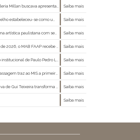
s que representava e os artistas modernos que influenciaram sua formação.
Saiba mais
vas ideias e discursos desenvolvidos por artistas emergentes e já estabelecidos.
Saiba mais
ndo em vista as necessidades de uma galeria de arte contemporânea –, a Luciana Brito Galeria s
Saiba mais
lo Instituto Totex, que reúne mais de 100 obras originais do mestre catalão.
Saiba mais
entação de cenas de guerras e conflitos sociais, de ritos da umbanda e paisagens rurais, e cuja vida
Saiba mais
expografia de Leandro Leão, a mostra reúne videoartes e séries fotográficas, além de ativações
Saiba mais
ial de julho reúne oficinas, visitas educativas e atividades para crianças e famílias
Saiba mais
Saiba mais