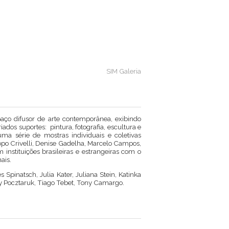
SIM Galeria
ço difusor de arte contemporânea, exibindo
iados suportes: pintura, fotografia, escultura e
ma série de mostras individuais e coletivas
opo Crivelli, Denise Gadelha, Marcelo Campos,
instituições brasileiras e estrangeiras com o
ais.
 Spinatsch, Julia Kater, Juliana Stein, Katinka
omy Pocztaruk, Tiago Tebet, Tony Camargo.