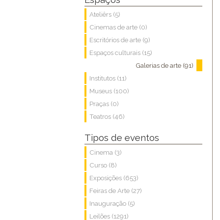
Ateliêrs (5)
Cinemas de arte (0)
Escritórios de arte (9)
Espaços culturais (15)
Galerias de arte (91)
Institutos (11)
Museus (100)
Praças (0)
Teatros (46)
Tipos de eventos
Cinema (3)
Curso (8)
Exposições (653)
Feiras de Arte (27)
Inauguração (5)
Leilões (1291)