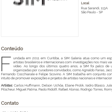
Local
Rua Sarandi, 113A
São Paulo
-
SP
Conteúdo
F
undada em 2011 em Curitiba, a SIM Galeria atua como um espa
artistas brasileiros e internacionais com investigações nos mais var
vídeo. Ao longo dos últimos quatro anos, a SIM foi palco de u
organizadas por curadores convidados, como Agnaldo Farias, Jac
Fernando Cocchiarale e Felipe Scovino. A SIM trabalha em conjunto com 
intuito de promover exposições e projetos de artistas nacionais e internacion
Artistas:
Carlos Huffmann, Delson Uchôa, Eliane Prolik, Isidro Blasco, Jules
Pilscheur, Miguel Palma, Paolo Ridolfi, Rafael Alonso, Rodrigo Torres, R
Contato