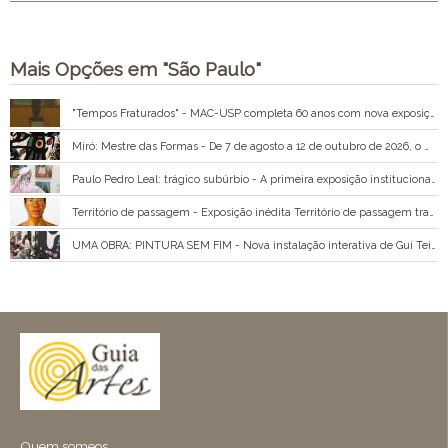
Mais Opções em "São Paulo"
"Tempos Fraturados" - MAC-USP completa 60 anos com nova exposição
Miró: Mestre das Formas - De 7 de agosto a 12 de outubro de 2026, o MAB FAAP recebe Miró: Mestre das Formas, exposição internacional realizada pelo Instituto Totex, que reúne mais de 100 obras originais do mestre catalão.
Paulo Pedro Leal: trágico subúrbio - A primeira exposição institucional de Paulo Pedro Leal (1894 – 1968), pintor brasileiro autodidata, apresenta a obra deste artista que se dedicou à representação de cenas de guerras e conflitos sociais, de ritos da umbanda e paisagens rurais, e cuja vida
Território de passagem - Exposição inédita Território de passagem traz ao MIS a primeira individual de Ruchita em São Paulo Com curadoria de Brunno Almeida Maia e direção de arte e expografia de Leandro Leão, a mostra reúne videoartes e séries fotográficas, além de ativações
UMA OBRA: PINTURA SEM FIM - Nova instalação interativa de Gui Teixeira transforma visitantes em coautores de uma pintura em permanente construção; programação especial de julho reúne oficinas, visitas educativas e atividades para crianças e famílias
Quem someos