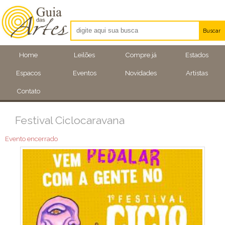
Buscar
Artistas
Home
Leilões
Compre já
Estados
Eventos
Espacos
Eventos
Novidades
Artistas
Locais
Contato
Festival Ciclocaravana
Evento encerrado