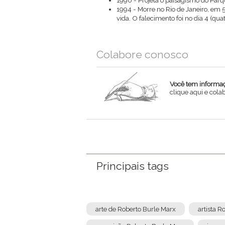
1990 - Projeta o paisagismo do Pa
1994 - Morre no Rio de Janeiro, em 5
vida. O falecimento foi no dia 4 (qua
Colabore conosco
Você tem informaçõ
clique aqui e col
Nome
Email
Mensagem
Principais tags
arte de Roberto Burle Marx
artista R