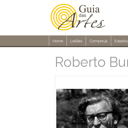
Home
Leilões
Compre já
Estados
Roberto Bu