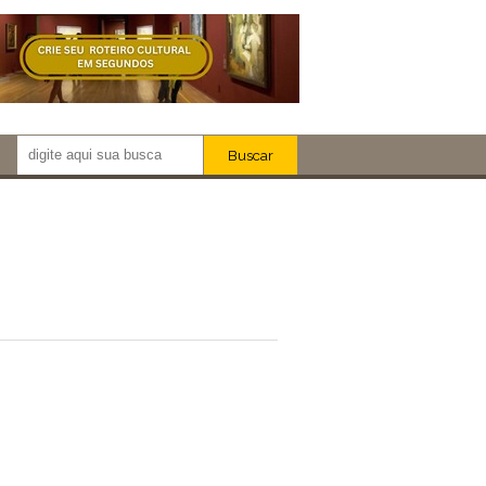
Buscar
Newsletter!
Artistas
Eventos
Locais
iar