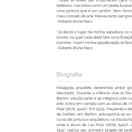
“Todas as áreas são importantes para mi
botânica. Uso todos como um poeta buscand
uma pintura que é um jardim. Sem dúvida 
meu conceito de arte. Mas eu tento sempre 
-Roberto Burle Marx
“Já decidi o lugar da minha sepultura: no
árvore, na qual cada dedo terá uma floraçã
iluminar. Assim minha perpetuação se fará”
-Roberto Burle Marx
Biografia
Paisagista, arquiteto, desenhista, pintor, gr
decorador. Durante a infância vive no Ri
Berlim, estuda canto e se integra à vida cu
arte. Entra em contato com as obras de V
Klee (1879-1940). Em 1929, freqüenta o at
de Dahlen, em Berlim, entusiasma-se ao en
curso de pintura e arquitetura na Escola N
onde é aluno de Leo Putz (1869-1940), 
1932, realiza seu primeiro projeto de jar