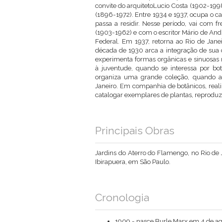
convite do arquitetoLucio Costa (1902-1998
(1896-1972). Entre 1934 e 1937, ocupa o ca
passa a residir. Nesse período, vai com 
(1903-1962) e com o escritor Mário de Andr
Federal. Em 1937, retorna ao Rio de Janei
década de 1930 arca a integração de sua o
experimenta formas orgânicas e sinuosas 
à juventude, quando se interessa por b
organiza uma grande coleção, quando 
Janeiro. Em companhia de botânicos, realiz
catalogar exemplares de plantas, reproduzi
Principais Obras
Jardins do Aterro do Flamengo, no Rio de
Ibirapuera, em São Paulo.
Cronologia
1909 - nasce Burle Marx em 4 de ag