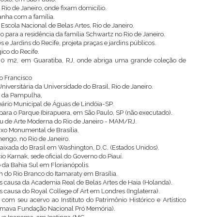
Rio de Janeiro, onde fixam domicílio.
anha com a família.
 Escola Nacional de Belas Artes, Rio de Janeiro.
o para a residência da família Schwartz no Rio de Janeiro.
 e Jardins do Recife, projeta praças e jardins públicos.
ico do Recife.
00 m2, em Guaratiba, RJ, onde abriga uma grande coleção de
o Francisco
niversitária da Universidade do Brasil, Rio de Janeiro.
to da Pampulha,
eário Municipal de Águas de Lindóia-SP.
o para o Parque Ibirapuera, em São Paulo, SP (não executado).
eu de Arte Moderna do Rio de Janeiro - MAM/RJ.
Eixo Monumental de Brasília.
engo, no Rio de Janeiro.
aixada do Brasil em Washington, D.C. (Estados Unidos).
io Karnak, sede oficial do Governo do Piauí.
o da Bahia Sul em Florianópolis.
do Rio Branco do Itamaraty em Brasília.
is causa da Academia Real de Belas Artes de Haia (Holanda).
s causa do Royal College of Art em Londres (Inglaterra).
com seu acervo ao Instituto do Patrimônio Histórico e Artístico
hamava Fundação Nacional Pró Memória).