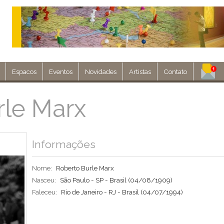
Espacos
Eventos
Novidades
Artistas
Contato
Assine nosso 
rle Marx
Env
Informações
Nome:
Roberto Burle Marx
Nasceu:
São Paulo - SP - Brasil
(04/08/1909)
Faleceu:
Rio de Janeiro - RJ - Brasil
(04/07/1994)