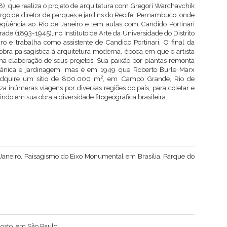
), que realiza o projeto de arquitetura com Gregori Warchavchik
rgo de diretor de parques e jardins do Recife, Pernambuco, onde
freqüência ao Rio de Janeiro e tem aulas com Candido Portinari
ade (1893-1945), no Instituto de Arte da Universidade do Distrito
ro e trabalha como assistente de Candido Portinari. O final da
bra paisagística à arquitetura moderna, época em que o artista
na elaboração de seus projetos. Sua paixão por plantas remonta
otânica e jardinagem, mas é em 1949 que Roberto Burle Marx
adquire um sítio de 800.000 m², em Campo Grande, Rio de
a inúmeras viagens por diversas regiões do país, para coletar e
ndo em sua obra a diversidade fitogeográfica brasileira.
 Janeiro, Paisagismo do Eixo Monumental em Brasília, Parque do
osto, em São Paulo.