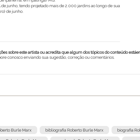
rque Ipanema, em Ipatinga/MG.
 de junho, tendo projetado mais de 2.000 jardins ao longo de sua
tro) de junho.
es sobre este artista ou acredita que algum dos tópicos do conteúdo estáe
abore conosco enviando sua sugestão, correção ou comentários.
oberto Burle Marx
bibliografia Roberto Burle Marx
biografia R