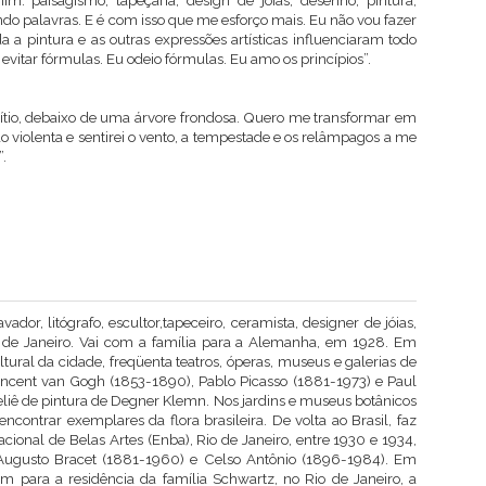
m: paisagismo, tapeçaria, design de joias, desenho, pintura,
o palavras. E é com isso que me esforço mais. Eu não vou fazer
a pintura e as outras expressões artísticas influenciaram todo
evitar fórmulas. Eu odeio fórmulas. Eu amo os princípios”.
 sítio, debaixo de uma árvore frondosa. Quero me transformar em
o violenta e sentirei o vento, a tempestade e os relâmpagos a me
.
avador, litógrafo, escultor,tapeceiro, ceramista, designer de jóias,
o de Janeiro. Vai com a família para a Alemanha, em 1928. Em
ltural da cidade, freqüenta teatros, óperas, museus e galerias de
incent van Gogh (1853-1890), Pablo Picasso (1881-1973) e Paul
eliê de pintura de Degner Klemn. Nos jardins e museus botânicos
contrar exemplares da flora brasileira. De volta ao Brasil, faz
acional de Belas Artes (Enba), Rio de Janeiro, entre 1930 e 1934,
Augusto Bracet (1881-1960) e Celso Antônio (1896-1984). Em
dim para a residência da família Schwartz, no Rio de Janeiro, a