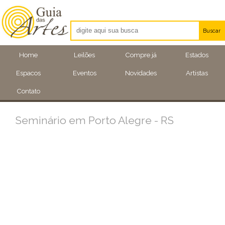
Buscar
Artistas
Home
Leilões
Compre já
Estados
Eventos
Espacos
Eventos
Novidades
Artistas
Locais
Contato
Seminário em Porto Alegre - RS