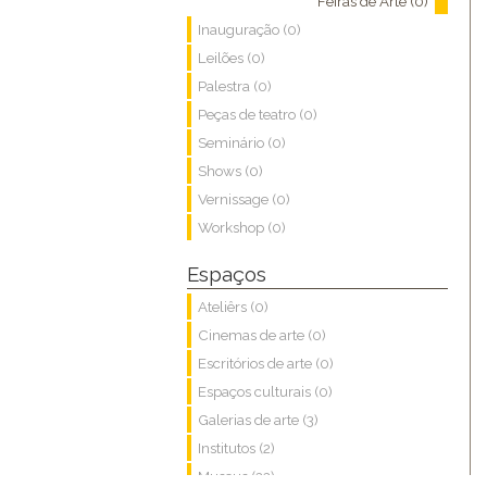
Feiras de Arte (0)
Inauguração (0)
Leilões (0)
Palestra (0)
Peças de teatro (0)
Seminário (0)
Shows (0)
Vernissage (0)
Workshop (0)
Espaços
Ateliêrs (0)
Cinemas de arte (0)
Escritórios de arte (0)
Espaços culturais (0)
Galerias de arte (3)
Institutos (2)
Museus (22)