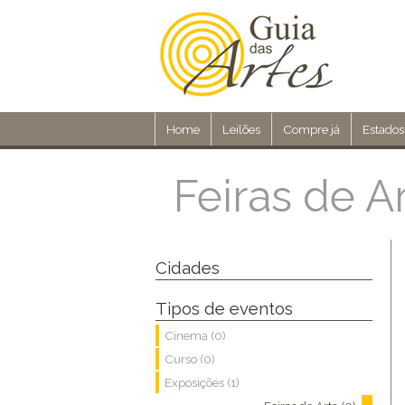
Home
Leilões
Compre já
Estados
Feiras de A
Cidades
Tipos de eventos
Cinema (0)
Curso (0)
Exposições (1)