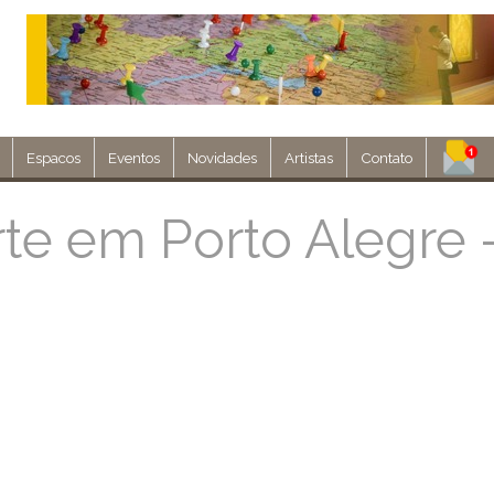
Espacos
Eventos
Novidades
Artistas
Contato
Assine nosso 
rte em Porto Alegre 
Env