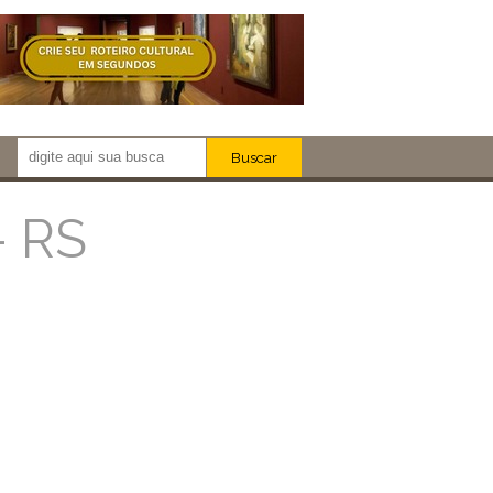
Buscar
Newsletter!
Artistas
- RS
Eventos
Locais
iar