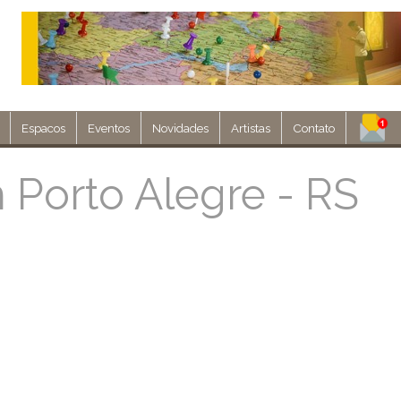
Espacos
Eventos
Novidades
Artistas
Contato
Assine nosso 
 Porto Alegre - RS
Env