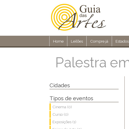
Home
Leilões
Compre já
Estados
Palestra em
Cidades
Tipos de eventos
Cinema (0)
Curso (0)
Exposições (1)