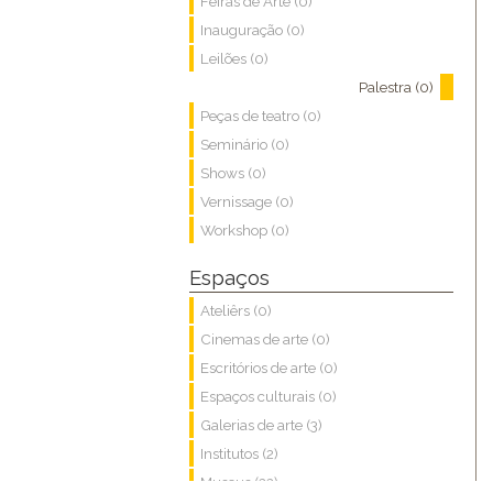
Feiras de Arte (0)
Inauguração (0)
Leilões (0)
Palestra (0)
Peças de teatro (0)
Seminário (0)
Shows (0)
Vernissage (0)
Workshop (0)
Espaços
Ateliêrs (0)
Cinemas de arte (0)
Escritórios de arte (0)
Espaços culturais (0)
Galerias de arte (3)
Institutos (2)
Museus (22)