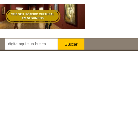
Buscar
Newsletter!
Artistas
Eventos
Locais
iar