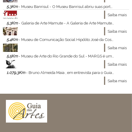
5,3Km
- Museu Banrisul - O Museu Banrisul abriu suas portas para visitação pública em 15 de março de 1994. Suas peças foram coletadas junto às agências do Estado e do país, entre elas destacamos: documentos, máquinas, relógios, fotografias, mobiliário, enfim, objetos que denotam
Saiba mais
5,3Km
- Galeria de Arte Mamute - A Galeria de Arte Mamute foi criada em 2012 com o objetivo de destacar a pesquisa poética em arte contemporânea e lançar jovens artistas em formação de carreira. Priorizando representar artistas gaúchos emergentes, a Mamute configura-se como uma plataform
Saiba mais
5,4Km
- Museu de Comunicação Social Hipólito José da Costa - É um museu localizado na cidade de Porto Alegre.
Saiba mais
5,5Km
- Museu de Arte do Rio Grande do Sul - MARGS é uma das mais importantes instituições culturais do Estado.
Saiba mais
1.079,3Km
- Bruno Almeida Maia , em entrevista para o GuiaDasArtes - Bruno Almeida Maia , ministrante do curso Constelações Visionárias , a relação entre moda , arte e filosofia nos concedeu a ótima entrevista que se segue :
Saiba mais