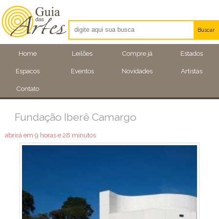
Buscar
Artistas
Home
Leilões
Compre já
Estados
Eventos
Espacos
Eventos
Novidades
Artistas
Locais
Contato
Fundação Iberê Camargo
abrirá em 9 horas e 28 minutos