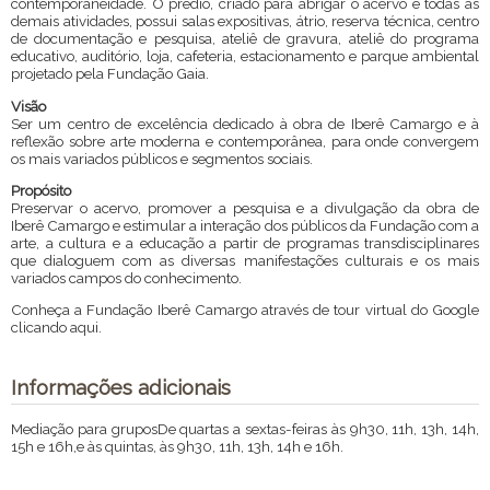
contemporaneidade. O prédio, criado para abrigar o acervo e todas as
demais atividades, possui salas expositivas, átrio, reserva técnica, centro
de documentação e pesquisa, ateliê de gravura, ateliê do programa
educativo, auditório, loja, cafeteria, estacionamento e parque ambiental
projetado pela Fundação Gaia.
Visão
Ser um centro de excelência dedicado à obra de Iberê Camargo e à
reflexão sobre arte moderna e contemporânea, para onde convergem
os mais variados públicos e segmentos sociais.
Propósito
Preservar o acervo, promover a pesquisa e a divulgação da obra de
Iberê Camargo e estimular a interação dos públicos da Fundação com a
arte, a cultura e a educação a partir de programas transdisciplinares
que dialoguem com as diversas manifestações culturais e os mais
variados campos do conhecimento.
Conheça a Fundação Iberê Camargo através de tour virtual do Google
clicando
aqui
.
Informações adicionais
Mediação para gruposDe quartas a sextas-feiras às 9h30, 11h, 13h, 14h,
15h e 16h,e às quintas, às 9h30, 11h, 13h, 14h e 16h.