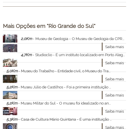
Mais Opções em "Rio Grande do Sul"
2,0Km
- Museu de Geologia - O Museu de Geologia da CPRM não se limita a exibir belos cristais ou exóticos arranjos de minerais.
Saiba mais
4,7Km
- Studioclio - É um instituto localizado em Porto Alegre.
Saiba mais
5,0Km
- Museu do Trabalho - Entidade civil, o Museu do Trabalho foi fundado em 7 de dezembro de 1982, como parte de um amplo projeto de preservação e restauração da antiga Usina do Gasômetro, abandonada pela Eletrobrás.
Saiba mais
5,2Km
- Museu Júlio de Castilhos - Foi a primeira instituição museológica do Estado e, como era comum na época, seu acervo abrangia artefatos indígenas, peças históricas, obras de arte, coleções de zoologia, botânica e mineralogia.
Saiba mais
5,2Km
- Museu Militar do Sul - O museu foi idealizado no ano de 1994 pelo então Comandante da 3ª Região Militar o General-de-Divisão João Carlos Rotta com o intuito de preservar conservar e expor objetos históricos do Exército Brasileiro e do Comando Militar do Sul.
Saiba mais
5,3Km
- Casa de Cultura Mário Quintana - É uma instituição ligada à Secretaria de Estado da Cultura/Governo do Estado do Rio Grande do Sul.
Saiba mais