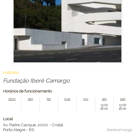
Institutos
Fundação Iberê Camargo
Horários de funcionamento
dom
seg
ter
qua
qui
sex
sab
13:00
13:00
18:00
18:00
Local
Av. Padre Cacique, 2000 - Cristal
Porto Alegre
-
RS
iberecamargo