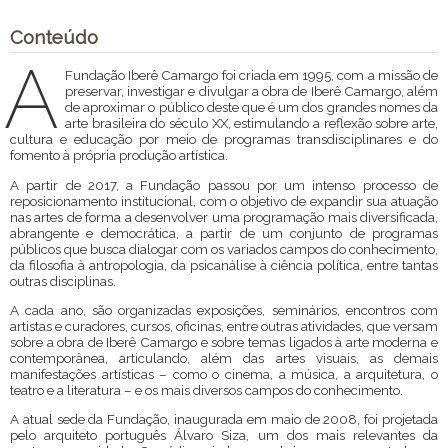
Conteúdo
A
Fundação Iberê Camargo foi criada em 1995, com a missão de
preservar, investigar e divulgar a obra de Iberê Camargo, além
de aproximar o público deste que é um dos grandes nomes da
arte brasileira do século XX, estimulando a reflexão sobre arte,
cultura e educação por meio de programas transdisciplinares e do
fomento à própria produção artística.
A partir de 2017, a Fundação passou por um intenso processo de
reposicionamento institucional, com o objetivo de expandir sua atuação
nas artes de forma a desenvolver uma programação mais diversificada,
abrangente e democrática, a partir de um conjunto de programas
públicos que busca dialogar com os variados campos do conhecimento,
da filosofia à antropologia, da psicanálise à ciência política, entre tantas
outras disciplinas.
A cada ano, são organizadas exposições, seminários, encontros com
artistas e curadores, cursos, oficinas, entre outras atividades, que versam
sobre a obra de Iberê Camargo e sobre temas ligados à arte moderna e
contemporânea, articulando, além das artes visuais, as demais
manifestações artísticas – como o cinema, a música, a arquitetura, o
teatro e a literatura – e os mais diversos campos do conhecimento.
A atual sede da Fundação, inaugurada em maio de 2008, foi projetada
pelo arquiteto português Álvaro Siza, um dos mais relevantes da