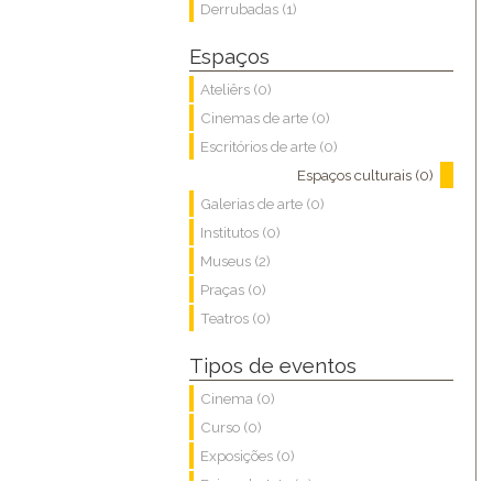
Derrubadas (1)
Espaços
Ateliêrs (0)
Cinemas de arte (0)
Escritórios de arte (0)
Espaços culturais (0)
Galerias de arte (0)
Institutos (0)
Museus (2)
Praças (0)
Teatros (0)
Tipos de eventos
Cinema (0)
Curso (0)
Exposições (0)
Feiras de Arte (0)