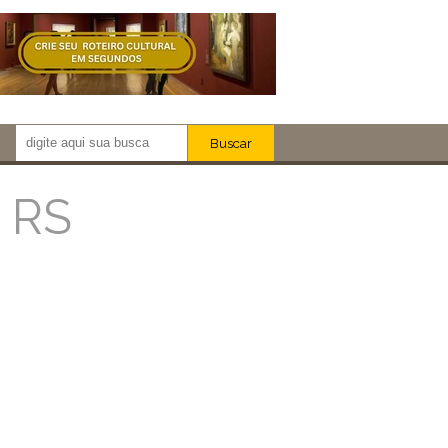
Buscar
Newsletter!
Artistas
- RS
Eventos
Locais
iar