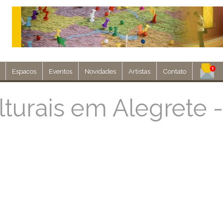
Espacos
Eventos
Novidades
Artistas
Contato
Assine nosso 
turais em Alegrete 
Env