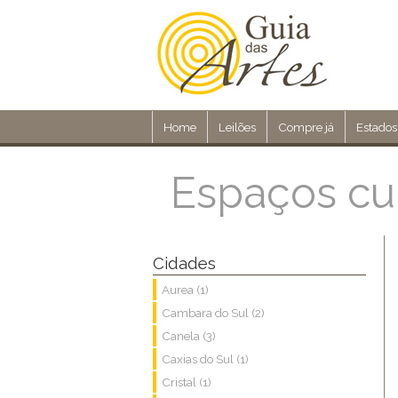
Home
Leilões
Compre já
Estados
Espaços cul
Cidades
Aurea (1)
Cambara do Sul (2)
Canela (3)
Caxias do Sul (1)
Cristal (1)