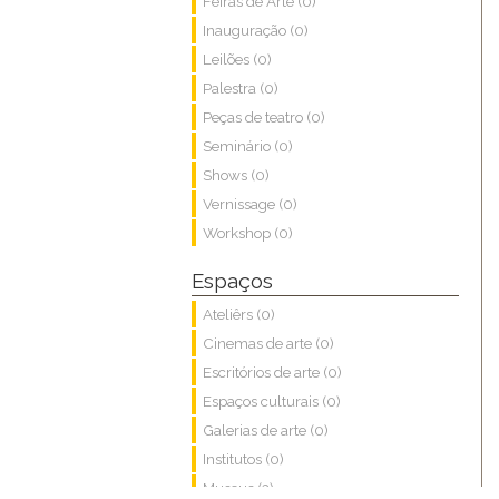
Feiras de Arte (0)
Inauguração (0)
Leilões (0)
Palestra (0)
Peças de teatro (0)
Seminário (0)
Shows (0)
Vernissage (0)
Workshop (0)
Espaços
Ateliêrs (0)
Cinemas de arte (0)
Escritórios de arte (0)
Espaços culturais (0)
Galerias de arte (0)
Institutos (0)
Museus (2)