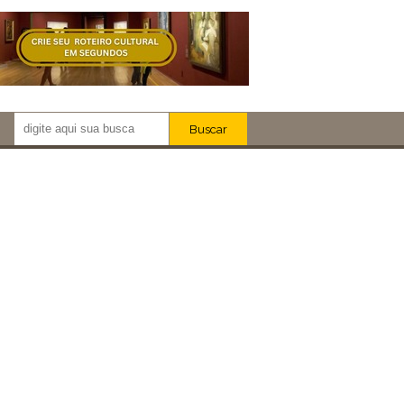
Buscar
Newsletter!
Artistas
Eventos
Locais
iar