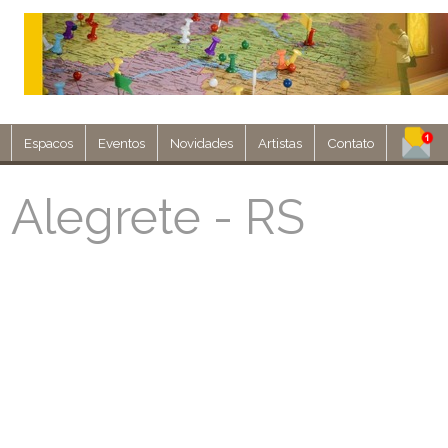
Espacos
Eventos
Novidades
Artistas
Contato
Assine nosso 
Alegrete - RS
Env