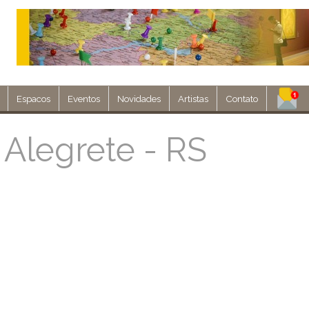
Espacos
Eventos
Novidades
Artistas
Contato
Assine nosso 
 Alegrete - RS
Env