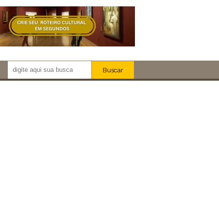
Buscar
Newsletter!
Artistas
Eventos
Locais
iar