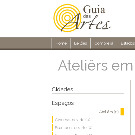
Home
Leilões
Compre já
Estados
Ateliêrs em
Cidades
Espaços
Ateliêrs (0)
Cinemas de arte (0)
Escritórios de arte (0)