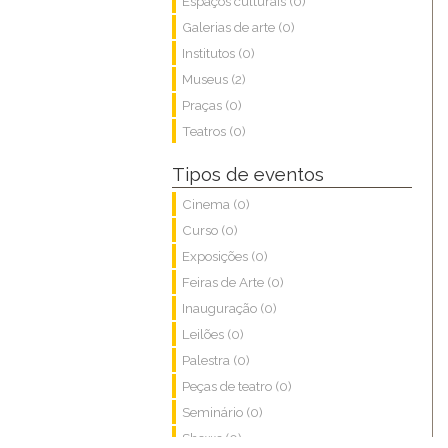
Espaços culturais (0)
Galerias de arte (0)
Institutos (0)
Museus (2)
Praças (0)
Teatros (0)
Tipos de eventos
Cinema (0)
Curso (0)
Exposições (0)
Feiras de Arte (0)
Inauguração (0)
Leilões (0)
Palestra (0)
Peças de teatro (0)
Seminário (0)
Shows (0)