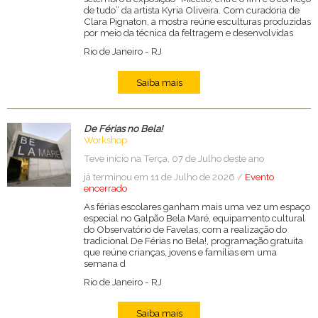
de tudo” da artista Kyria Oliveira. Com curadoria de
Clara Pignaton, a mostra reúne esculturas produzidas
por meio da técnica da feltragem e desenvolvidas
Rio de Janeiro
-
RJ
Saiba mais
De Férias no Bela!
Workshop
Teve início na Terça, 07 de Julho deste ano
já terminou em 11 de Julho de 2026 /
Evento
encerrado
As férias escolares ganham mais uma vez um espaço
especial no Galpão Bela Maré, equipamento cultural
do Observatório de Favelas, com a realização do
tradicional De Férias no Bela!, programação gratuita
que reúne crianças, jovens e famílias em uma
semana d
Rio de Janeiro
-
RJ
Saiba mais