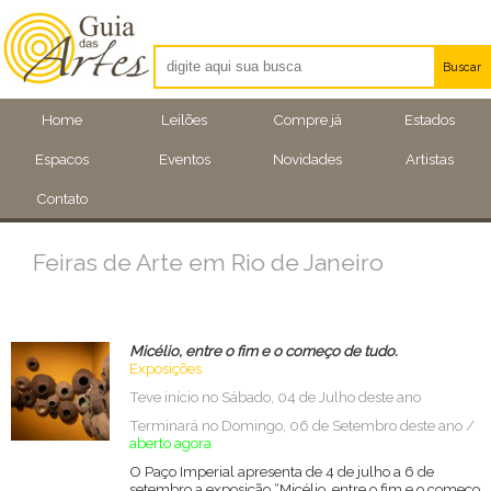
Buscar
Artistas
Home
Leilões
Compre já
Estados
Eventos
Espacos
Eventos
Novidades
Artistas
Locais
Contato
Feiras de Arte em Rio de Janeiro
Micélio, entre o fim e o começo de tudo.
Exposições
Teve início no Sábado, 04 de Julho deste ano
Terminará no Domingo, 06 de Setembro deste ano /
aberto agora
O Paço Imperial apresenta de 4 de julho a 6 de
setembro a exposição “Micélio, entre o fim e o começo