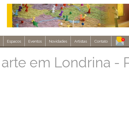
Espacos
Eventos
Novidades
Artistas
Contato
Assine nosso 
 arte em Londrina - 
Env