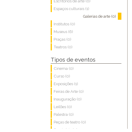
Escritórios de arte (0)
Espaços culturais (1)
Galerias de arte (0)
Institutos (0)
Museus (6)
Praças (0)
Teatros (0)
Tipos de eventos
Cinema (0)
Curso (0)
Exposições (1)
Feiras de Arte (0)
Inauguração (0)
Leilões (0)
Palestra (0)
Peças de teatro (0)
Seminário (0)