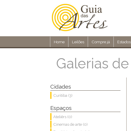
Home
Leilões
Compre já
Estados
Galerias de
Cidades
Curitiba (3)
Espaços
Ateliêrs (0)
Cinemas de arte (0)