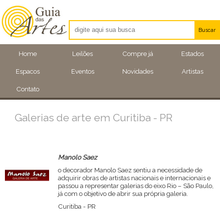
Buscar
Artistas
Home
Leilões
Compre já
Estados
Eventos
Espacos
Eventos
Novidades
Artistas
Locais
Contato
Galerias de arte em Curitiba - PR
Manolo Saez
o decorador Manolo Saez sentiu a necessidade de
adquirir obras de artistas nacionais e internacionais e
passou a representar galerias do eixo Rio – São Paulo,
já com o objetivo de abrir sua própria galeria.
Curitiba - PR