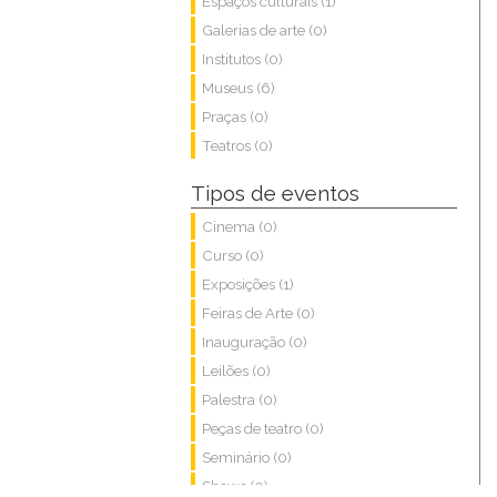
Espaços culturais (1)
Galerias de arte (0)
Institutos (0)
Museus (6)
Praças (0)
Teatros (0)
Tipos de eventos
Cinema (0)
Curso (0)
Exposições (1)
Feiras de Arte (0)
Inauguração (0)
Leilões (0)
Palestra (0)
Peças de teatro (0)
Seminário (0)
Shows (0)