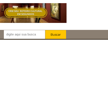
Buscar
Newsletter!
Artistas
Eventos
Locais
iar