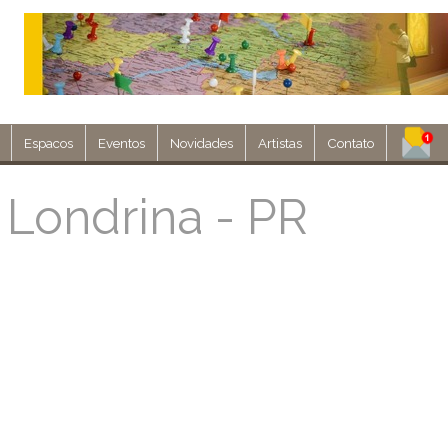
Espacos
Eventos
Novidades
Artistas
Contato
Assine nosso 
 Londrina - PR
Env