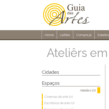
Home
Leilões
Compre já
Estados
Ateliêrs em
Cidades
Espaços
Ateliêrs (0)
Cinemas de arte (0)
Escritórios de arte (0)