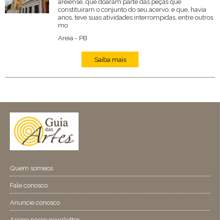
areiense, que doaram parte das peças que
constituíram o conjunto do seu acervo, e que, havia
anos, teve suas atividades interrompidas, entre outros
mo
Areia - PB
Saiba mais
Quem someos
Fale conosco
Anuncie conosco
Assine nosso newsletter