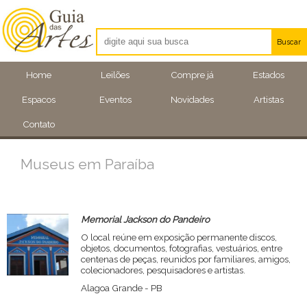
Buscar
Artistas
Home
Leilões
Compre já
Estados
Eventos
Espacos
Eventos
Novidades
Artistas
Locais
Contato
Museus em Paraíba
Memorial Jackson do Pandeiro
O local reúne em exposição permanente discos,
objetos, documentos, fotografias, vestuários, entre
centenas de peças, reunidos por familiares, amigos,
colecionadores, pesquisadores e artistas.
Alagoa Grande - PB