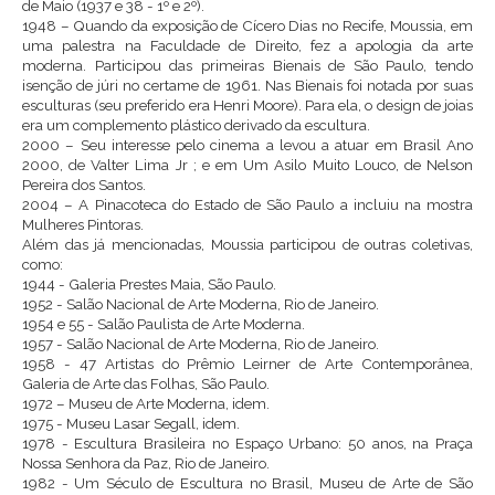
de Maio (1937 e 38 - 1º e 2º).
1948 – Quando da exposição de Cícero Dias no Recife, Moussia, em
uma palestra na Faculdade de Direito, fez a apologia da arte
moderna. Participou das primeiras Bienais de São Paulo, tendo
isenção de júri no certame de 1961. Nas Bienais foi notada por suas
esculturas (seu preferido era Henri Moore). Para ela, o design de joias
era um complemento plástico derivado da escultura.
2000 – Seu interesse pelo cinema a levou a atuar em Brasil Ano
2000, de Valter Lima Jr ; e em Um Asilo Muito Louco, de Nelson
Pereira dos Santos.
2004 – A Pinacoteca do Estado de São Paulo a incluiu na mostra
Mulheres Pintoras.
Além das já mencionadas, Moussia participou de outras coletivas,
como:
1944 - Galeria Prestes Maia, São Paulo.
1952 - Salão Nacional de Arte Moderna, Rio de Janeiro.
1954 e 55 - Salão Paulista de Arte Moderna.
1957 - Salão Nacional de Arte Moderna, Rio de Janeiro.
1958 - 47 Artistas do Prêmio Leirner de Arte Contemporânea,
Galeria de Arte das Folhas, São Paulo.
1972 – Museu de Arte Moderna, idem.
1975 - Museu Lasar Segall, idem.
1978 - Escultura Brasileira no Espaço Urbano: 50 anos, na Praça
Nossa Senhora da Paz, Rio de Janeiro.
1982 - Um Século de Escultura no Brasil, Museu de Arte de São