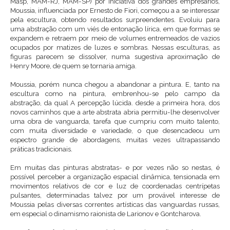
Masp, MAM-RJ, MAM-SP) por iniciativa dos grandes empresários,
Moussia, influenciada por Ernesto de Fiori, começou a a se interessar
pela escultura, obtendo resultados surpreendentes. Evoluiu para
uma abstração com um viés de entonação lírica, em que formas se
expandem e retraem por meio de volumes entremeados de vazios
ocupados por matizes de luzes e sombras. Nessas esculturas, as
figuras parecem se dissolver, numa sugestiva aproximação de
Henry Moore, de quem se tornaria amiga.
Moussia, porém nunca chegou a abandonar a pintura. E, tanto na
escultura como na pintura, embrenhou-se pelo campo da
abstração, da qual A percepção lúcida. desde a primeira hora, dos
novos caminhos que a arte abstrata abria permitiu-lhe desenvolver
uma obra de vanguarda, tarefa que cumpriu com muito talento,
com muita diversidade e variedade, o que desencadeou um
espectro grande de abordagens, muitas vezes ultrapassando
práticas tradicionais.
Em muitas das pinturas abstratas- e por vezes não so nestas, é
possível perceber a organização espacial dinâmica, tensionada em
movimentos relativos de cor e luz de coordenadas centrípetas
pulsantes, determinadas talvez por um provável interesse de
Moussia pelas diversas correntes artísticas das vanguardas russas,
em especial o dinamismo raionista de Larionov e Gontcharova.