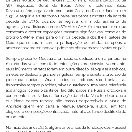
pinturas, ao lado de Regina Graz. Logo mais, Moussia participou da
38º Exposição Geral de Belas Artes, o polêmico Salão
Revolucionário, organizado por Lucio Costa no Rio de Janeiro, em
1931. A seguir, a artista tomou parte nas demais mostras da agitada
década de 1930, quando se registra um nítido aumento de
agremiações artísticas, como o SPAM e o CAM; é o momento em que
começam a ocorrer exposições bastante significativas, como as do
próprio SPAM e, mais para o fim da década, a dos II e III Salões de
Maio, que contaram com a participação de artistas europeus e
americanos apresentando as primeiras obras abstratas vistas no país.
Sempre presente, Moussia a princípio se dedicou a uma pintura na
maioria das vezes com forte entonação expressionista. No entanto,
seus inúmeros retratos foram em outra direção: são quase ascéticos,
e neles se destaca a grande singeleza, sempre sujeita à precisão da
pincelada cuidada. Quase todos os retratos são frontais, as
fisionomias sempre plácidas, talvez guardando uma vaga referência
aos antigos ícones bizantinos, tão difundidos na Rússia ortodoxa e
certamente incrustados na formação da artista. Vale lembrar que a
qualidade desses retratos não passou despercebida a Mário de
Andrade quem ,em carta a Manuel Bandeira, aludiu, em tom
elogioso, à composição centralizada natural e ao fundo destituído de
ornamentos.
No início dos anos 1940, alguns anos antes da fundação dos Museus(