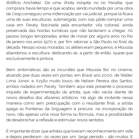
(Edifício Anchieta). De uma ilhota inóspita no rio Paraíba, que
comprara havia tempo e que acabou sendo inundada por uma obra
da Cesp,conseguiu uma indenização por via judicial, porque lá ficara
uma de suas esculturas, submergida; com isso pôde comprar uma
casa em Paraty, fascinada pela encantador vila colonial, ainda
preservada das hordas turísticas que não tardariam a chegar. Ali
passou longas temporadas, antes de morar por alguns anos no Rio
de janeiro nos anos 1970 e, por fim retornar a São Paulo no final da
década. Nessas novas moradas, os atêlies eram pequenos, e Moussia
abandonou a escultura, dedicando-se, a partir de então, quase que
exclusivamente à pintura.
Bem sintomáticas são as incursões que Moussia fez no cinema,
atuando poe duas vezes em pontas. em Brasil ano 2000, de Walter
Lima Júnior, e Azyllo muito louco, de Nelson Pereira dos Santos,
ambos rodados em Paraty. Também aqui está presente o processo
inquieto de experimentação da artista, que não vacila diante de
novos desafios dos afazeres artísticos. Há algo de incitante nessa
maneira como sem preocupação com o resultante final, a artista
apaga as fronteiras da linguagem e procura, na incorporação do
novo, não apenas uma nova forma ou fórmula, mas a possibilidade
de desabrochar a reflexão e estimular novos sentidos.
É importante dizer que artistas que tiveram reconhecimento em vida
e depois perderam -às vezes por um largo período - são muitos. E