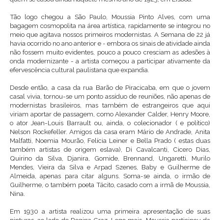
Tão logo chegou a São Paulo, Moussia Pinto Alves, com uma
bagagem cosmopolita na área artística, rapidamente se integrou no
meio que agitava nossos primeiros modernistas. A Semana de 22 já
havia ocorrido no ano anterior e - embora os sinais de atividade ainda
não fossem muito evidentes, pouco a pouco cresciam as adesões à
onda modernizante - a artista começou a participar ativamente da
efervescência cultural paulistana que expandia.
Desde então, a casa da rua Barão de Piracicaba, em que o jovem
casal vivia, tornou-se um ponto assíduo de reuniões, não apenas de
modernistas brasileiros, mas também de estrangeiros que aqui
viriam aportar de passagem, como Alexander Calder, Henry Moore,
o ator Jean-Louis Barrault ou, ainda, o colecionador ( e político)
Nelson Rockefeller. Amigos da casa eram Mário de Andrade, Anita
Malfatti, Noemia Mourão, Felícia Leiner e Bella Prado ( estas duas
também artistas de origem eslava), Di Cavalcanti, Cicero Dias,
Quirino da Silva, Djanira, Gomide, Brennand, Ungaretti, Murilo
Mendes, Vieira da Silva e Arpad Szenes, Baby e Guilherme de
Almeida, apenas para citar alguns. Soma-se ainda, o irmão de
Guilherme, o também poeta Tácito, casado com a irmã de Moussia,
Nina.
Em 1930 a artista realizou uma primeira apresentação de suas