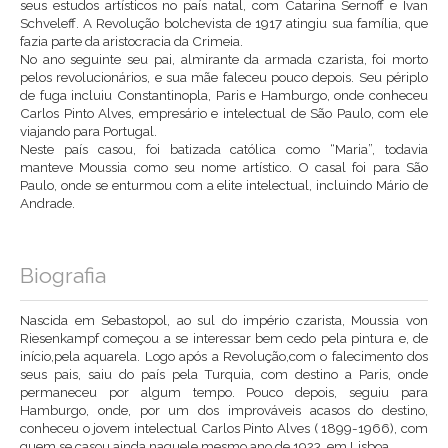
seus estudos artísticos no país natal, com Catarina Sernoff e Ivan
Schveleff. A Revolução bolchevista de 1917 atingiu sua família, que
fazia parte da aristocracia da Crimeia.
No ano seguinte seu pai, almirante da armada czarista, foi morto
pelos revolucionários, e sua mãe faleceu pouco depois. Seu périplo
de fuga incluiu Constantinopla, Paris e Hamburgo, onde conheceu
Carlos Pinto Alves, empresário e intelectual de São Paulo, com ele
viajando para Portugal.
Neste país casou, foi batizada católica como “Maria”, todavia
manteve Moussia como seu nome artístico. O casal foi para São
Paulo, onde se enturmou com a elite intelectual, incluindo Mário de
Andrade.
Biografia
Nascida em Sebastopol, ao sul do império czarista, Moussia von
Riesenkampf começou a se interessar bem cedo pela pintura e, de
início,pela aquarela. Logo após a Revolução,com o falecimento dos
seus pais, saiu do país pela Turquia, com destino a Paris, onde
permaneceu por algum tempo. Pouco depois, seguiu para
Hamburgo, onde, por um dos improváveis acasos do destino,
conheceu o jovem intelectual Carlos Pinto Alves ( 1899-1966), com
quem se casou ainda naquele mesmo ano de 1923, em Lisboa.