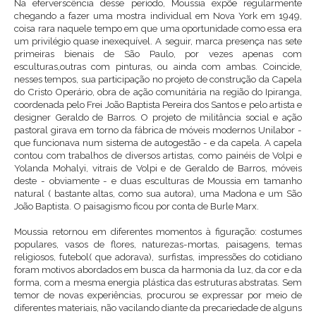
Na eferverscência desse período, Moussia expõe regularmente
chegando a fazer uma mostra individual em Nova York em 1949,
coisa rara naquele tempo em que uma oportunidade como essa era
um privilégio quase inexequível. A seguir, marca presença nas sete
primeiras bienais de São Paulo, por vezes apenas com
esculturas,outras com pinturas, ou ainda com ambas. Coincide,
nesses tempos, sua participação no projeto de construção da Capela
do Cristo Operário, obra de ação comunitária na região do Ipiranga,
coordenada pelo Frei João Baptista Pereira dos Santos e pelo artista e
designer Geraldo de Barros. O projeto de militância social e ação
pastoral girava em torno da fábrica de móveis modernos Unilabor -
que funcionava num sistema de autogestão - e da capela. A capela
contou com trabalhos de diversos artistas, como painéis de Volpi e
Yolanda Mohalyi, vitrais de Volpi e de Geraldo de Barros, móveis
deste - obviamente - e duas esculturas de Moussia em tamanho
natural ( bastante altas, como sua autora), uma Madona e um São
João Baptista. O paisagismo ficou por conta de Burle Marx.
Moussia retornou em diferentes momentos à figuração: costumes
populares, vasos de flores, naturezas-mortas, paisagens, temas
religiosos, futebol( que adorava), surfistas, impressões do cotidiano
foram motivos abordados em busca da harmonia da luz, da cor e da
forma, com a mesma energia plástica das estruturas abstratas. Sem
temor de novas experiências, procurou se expressar por meio de
diferentes materiais, não vacilando diante da precariedade de alguns