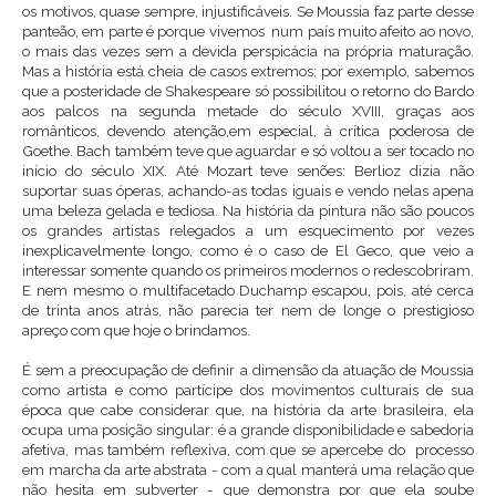
os motivos, quase sempre, injustificáveis. Se Moussia faz parte desse
panteão, em parte é porque vivemos num país muito afeito ao novo,
o mais das vezes sem a devida perspicácia na própria maturação.
Mas a história está cheia de casos extremos; por exemplo, sabemos
que a posteridade de Shakespeare só possibilitou o retorno do Bardo
aos palcos na segunda metade do século XVIII, graças aos
românticos, devendo atenção,em especial, à crítica poderosa de
Goethe. Bach também teve que aguardar e só voltou a ser tocado no
início do século XIX. Até Mozart teve senões: Berlioz dizia não
suportar suas óperas, achando-as todas iguais e vendo nelas apena
uma beleza gelada e tediosa. Na história da pintura não são poucos
os grandes artistas relegados a um esquecimento por vezes
inexplicavelmente longo, como é o caso de El Geco, que veio a
interessar somente quando os primeiros modernos o redescobriram.
E nem mesmo o multifacetado Duchamp escapou, pois, até cerca
de trinta anos atrás, não parecia ter nem de longe o prestigioso
apreço com que hoje o brindamos.
É sem a preocupação de definir a dimensão da atuação de Moussia
como artista e como partícipe dos movimentos culturais de sua
época que cabe considerar que, na história da arte brasileira, ela
ocupa uma posição singular: é a grande disponibilidade e sabedoria
afetiva, mas também reflexiva, com que se apercebe do processo
em marcha da arte abstrata - com a qual manterá uma relação que
não hesita em subverter - que demonstra por que ela soube