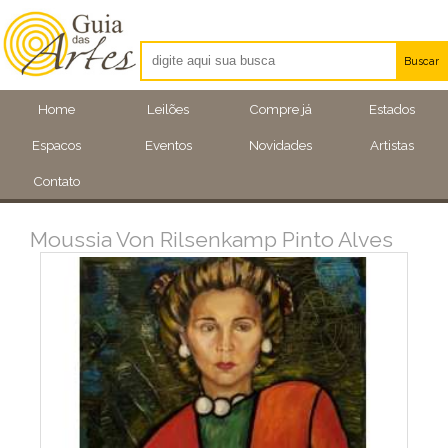
Buscar
Artistas
Home
Leilões
Compre já
Estados
Eventos
Espacos
Eventos
Novidades
Artistas
Locais
Contato
Moussia Von Rilsenkamp Pinto Alves