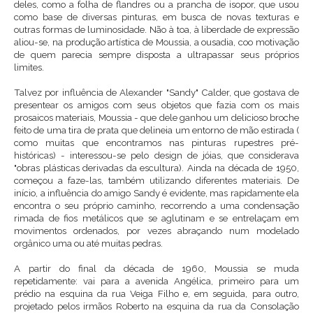
deles, como a folha de flandres ou a prancha de isopor, que usou
como base de diversas pinturas, em busca de novas texturas e
outras formas de luminosidade. Não à toa, à liberdade de expressão
aliou-se, na produção artística de Moussia, a ousadia, coo motivação
de quem parecia sempre disposta a ultrapassar seus próprios
limites.
Talvez por influência de Alexander "Sandy" Calder, que gostava de
presentear os amigos com seus objetos que fazia com os mais
prosaicos materiais, Moussia - que dele ganhou um delicioso broche
feito de uma tira de prata que delineia um entorno de mão estirada (
como muitas que encontramos nas pinturas rupestres pré-
históricas) - interessou-se pelo design de jóias, que considerava
"obras plásticas derivadas da escultura). Ainda na década de 1950,
começou a faze-las, também utilizando diferentes materiais. De
início, a influência do amigo Sandy é evidente, mas rapidamente ela
encontra o seu próprio caminho, recorrendo a uma condensação
rimada de fios metálicos que se aglutinam e se entrelaçam em
movimentos ordenados, por vezes abraçando num modelado
orgânico uma ou até muitas pedras.
A partir do final da década de 1960, Moussia se muda
repetidamente: vai para a avenida Angélica, primeiro para um
prédio na esquina da rua Veiga Filho e, em seguida, para outro,
projetado pelos irmãos Roberto na esquina da rua da Consolação