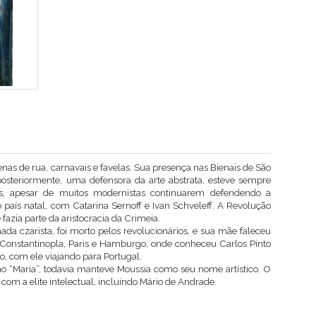
enas de rua, carnavais e favelas. Sua presença nas Bienais de São
 posteriormente, uma defensora da arte abstrata, esteve sempre
s, apesar de muitos modernistas continuarem defendendo a
no país natal, com Catarina Sernoff e Ivan Schveleff. A Revolução
 fazia parte da aristocracia da Crimeia.
da czarista, foi morto pelos revolucionários, e sua mãe faleceu
u Constantinopla, Paris e Hamburgo, onde conheceu Carlos Pinto
o, com ele viajando para Portugal.
omo “Maria”, todavia manteve Moussia como seu nome artístico. O
com a elite intelectual, incluindo Mário de Andrade.