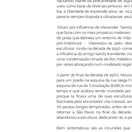
vacilando diante da precariedade de algu
usou como base de diversas pinturas, em 
toa, à liberdade de expressão aliou-se, na
parecia sempre disposta a ultrapassar seus 
Talvez por influência de Alexander "Sandy
que fazia com os mais prosaicos materiais,
de prata que delineia um entorno de mão 
pré-históricas) - interessou-se pelo de
escultura). Ainda na década de 1950, começ
a influência do amigo Sandy é evidente, m
uma condensação rimada de fios metálico
por vezes abraçando num modelado orgâni
A partir do final da década de 1960, Mouss
para um prédio na esquina da rua Veiga Fil
esquina da rua da Consolação (Edifício Anc
tempo e que acabou sendo inundada por u
porque lá ficara uma de suas escultur
fascinada pela encantador vila colonial, a
Ali passou longas temporadas, antes de mo
retornar a São Paulo no final da década
abandonou a escultura, dedicando-se, a par
Bem sintomáticas são as incursões que