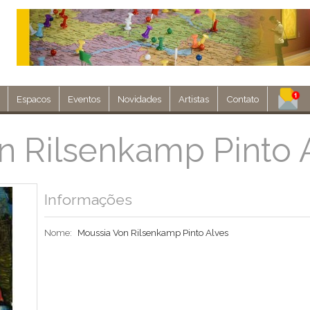
Espacos
Eventos
Novidades
Artistas
Contato
Assine nosso 
n Rilsenkamp Pinto 
Env
Informações
Nome:
Moussia Von Rilsenkamp Pinto Alves