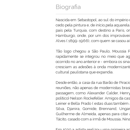
Biografia
Nascida em Sebastopol, ao sul do império
cedo pela pintura e, de início,pela aquarel
país pela Turquia, com destino a Paris,
Hamburgo, onde, por um dos improváveis 
Alves ( 1899-1966), com quem se casou a
Tão logo chegou a São Paulo, Moussia P
rapidamente se integrou no meio que ag
ocorrido no ano anterior e - embora os sin
cresciam as adesões à onda modernizante 
cultural paulistana que expandia.
Desde então, a casa da rua Barão de Piraci
reuniões, não apenas de modernistas bras
passagem, como Alexander Calder, Henry M
político) Nelson Rockefeller. Amigos da ca
Leiner e Bella Prado ( estas duas também a
Silva, Djanira, Gomide, Brennand, Ungar
Guilherme de Almeida, apenas para citar
Tácito, casado com a irmã de Moussia, Nina
Em 1930 a artista realizou uma primeira ap