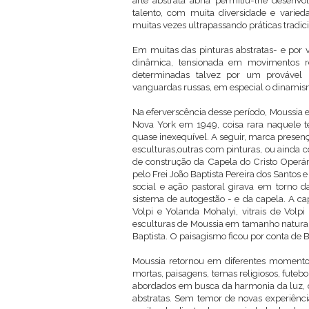
arte abstrata abria permitiu-lhe desen
talento, com muita diversidade e varie
muitas vezes ultrapassando práticas tradici
Em muitas das pinturas abstratas- e por v
dinâmica, tensionada em movimentos rel
determinadas talvez por um provável in
vanguardas russas, em especial o dinamism
Na eferverscência desse período, Moussia
Nova York em 1949, coisa rara naquele 
quase inexequível. A seguir, marca presenç
esculturas,outras com pinturas, ou ainda 
de construção da Capela do Cristo Operár
pelo Frei João Baptista Pereira dos Santos e
social e ação pastoral girava em torno
sistema de autogestão - e da capela. A ca
Volpi e Yolanda Mohalyi, vitrais de Volp
esculturas de Moussia em tamanho natural
Baptista. O paisagismo ficou por conta de 
Moussia retornou em diferentes momentos 
mortas, paisagens, temas religiosos, futebo
abordados em busca da harmonia da luz, d
abstratas. Sem temor de novas experiência