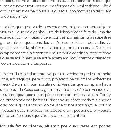
ns deles, como a folha de flandres ou a prancha de isopor, que
busca de novas texturas e outras formas de luminosidade. Não à
 produção artística de Moussia, a ousadia, coo motivação de quem
próprios limites.
" Calder, que gostava de presentear os amigos com seus objetos
 Moussia - que dele ganhou um delicioso broche feito de uma tira
estirada ( como muitas que encontramos nas pinturas rupestres
sign de jóias, que considerava "obras plásticas derivadas da
ou a faze-las, também utilizando diferentes materiais. De início,
as rapidamente ela encontra o seu próprio caminho, recorrendo a
s que se aglutinam e se entrelaçam em movimentos ordenados,
co uma ou até muitas pedras.
ia se muda repetidamente: vai para a avenida Angélica, primeiro
ho e, em seguida, para outro, projetado pelos irmãos Roberto na
hieta). De uma ilhota inóspita no rio Paraíba, que comprara havia
ma obra da Cesp,conseguiu uma indenização por via judicial,
as, submergida; com isso pôde comprar uma casa em Paraty,
inda preservada das hordas turísticas que não tardariam a chegar.
rar por alguns anos no Rio de janeiro nos anos 1970 e, por fim
. Nessas novas moradas, os atêlies eram pequenos, e Moussia
tir de então, quase que exclusivamente à pintura.
 Moussia fez no cinema, atuando poe duas vezes em pontas.