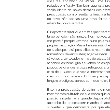
em Brasil ano 2000, de Walter Lima Júnio
rodados em Paraty. Também aqui está pres
vacila diante de novos desafios dos afaz
preocupação com o resultante final, a arti
do novo, não apenas uma nova forma ou
estimular novos sentidos.
É importante dizer que artistas que tive
largo período - são muitos. E os motivos, q
em parte é porque vivemos num país muito
própria maturação. Mas a história está c
de Shakespeare só possibilitou o retorno d
românticos, devendo atenção,em especial,
só voltou a ser tocado no início do século X
achando-as todas iguais e vendo nelas ape
poucos os grandes artistas relegados a 
caso de El Geco, que veio a interessar 
mesmo o multifacetado Duchamp escapou, 
longe o prestigioso apreço com que hoje o
É sem a preocupação de definir a dimen
movimentos culturais de sua época que cab
posição singular: é a grande disponibil
apercebe do processo em marcha da arte 
subverter - que demonstra por que el