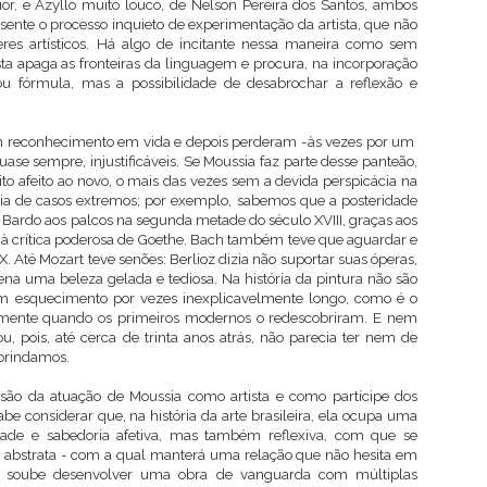
r, e Azyllo muito louco, de Nelson Pereira dos Santos, ambos
ente o processo inquieto de experimentação da artista, que não
eres artísticos. Há algo de incitante nessa maneira como sem
sta apaga as fronteiras da linguagem e procura, na incorporação
 fórmula, mas a possibilidade de desabrochar a reflexão e
ram reconhecimento em vida e depois perderam -às vezes por um
uase sempre, injustificáveis. Se Moussia faz parte desse panteão,
 afeito ao novo, o mais das vezes sem a devida perspicácia na
heia de casos extremos; por exemplo, sabemos que a posteridade
o Bardo aos palcos na segunda metade do século XVIII, graças aos
 à crítica poderosa de Goethe. Bach também teve que aguardar e
IX. Até Mozart teve senões: Berlioz dizia não suportar suas óperas,
na uma beleza gelada e tediosa. Na história da pintura não são
um esquecimento por vezes inexplicavelmente longo, como é o
somente quando os primeiros modernos o redescobriram. E nem
pois, até cerca de trinta anos atrás, não parecia ter nem de
 brindamos.
são da atuação de Moussia como artista e como partícipe dos
e considerar que, na história da arte brasileira, ela ocupa uma
idade e sabedoria afetiva, mas também reflexiva, com que se
abstrata - com a qual manterá uma relação que não hesita em
a soube desenvolver uma obra de vanguarda com múltiplas