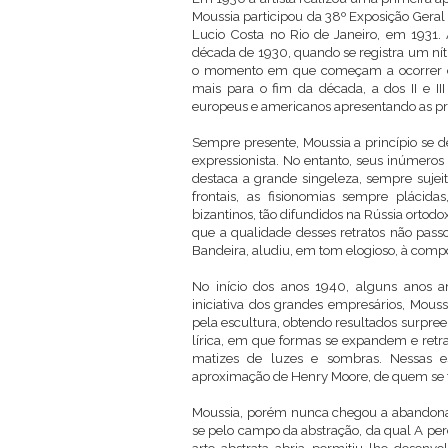
Moussia participou da 38º Exposição Geral 
Lucio Costa no Rio de Janeiro, em 1931. 
década de 1930, quando se registra um ní
o momento em que começam a ocorrer exp
mais para o fim da década, a dos II e II
europeus e americanos apresentando as prim
Sempre presente, Moussia a princípio se 
expressionista. No entanto, seus inúmeros 
destaca a grande singeleza, sempre sujeit
frontais, as fisionomias sempre plácid
bizantinos, tão difundidos na Rússia ortod
que a qualidade desses retratos não pas
Bandeira, aludiu, em tom elogioso, à compo
No início dos anos 1940, alguns anos
iniciativa dos grandes empresários, Moussi
pela escultura, obtendo resultados surpr
lírica, em que formas se expandem e ret
matizes de luzes e sombras. Nessas es
aproximação de Henry Moore, de quem se t
Moussia, porém nunca chegou a abandonar 
se pelo campo da abstração, da qual A per