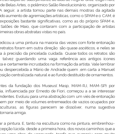
de Belas Artes, o polêmico Salão Revolucionário, organizado por
A seguir, a artista tomou parte nas demais mostras da agitada
tido aumento de agremiações artísticas, como o SPAM e o CAM; é
osições bastante significativas, como as do próprio SPAM e,
I Salões de Maio, que contaram com a participação de artistas
eiras obras abstratas vistas no país.
dedicou a uma pintura na maioria das vezes com forte entonação
retratos foram em outra direção: são quase ascéticos, e neles se
a à precisão da pincelada cuidada. Quase todos os retratos são
as, talvez guardando uma vaga referência aos antigos ícones
oxa e certamente incrustados na formação da artista. Vale lembrar
sou despercebida a Mário de Andrade quem ,em carta a Manuel
sição centralizada natural e ao fundo destituído de ornamentos.
 antes da fundação dos Museus( Masp, MAM-RJ, MAM-SP) por
a, influenciada por Ernesto de Fiori, começou a a se interessar
eendentes. Evoluiu para uma abstração com um viés de entonação
raem por meio de volumes entremeados de vazios ocupados por
culturas, as figuras parecem se dissolver, numa sugestiva
ornaria amiga.
a pintura. E, tanto na escultura como na pintura, embrenhou-
cepção lúcida. desde a primeira hora, dos novos caminhos que a