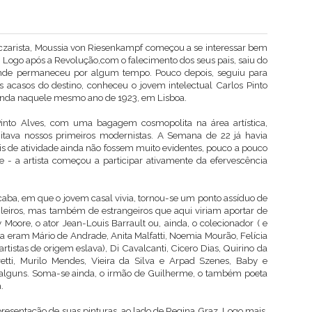
 czarista, Moussia von Riesenkampf começou a se interessar bem
a. Logo após a Revolução,com o falecimento dos seus pais, saiu do
 onde permaneceu por algum tempo. Pouco depois, seguiu para
acasos do destino, conheceu o jovem intelectual Carlos Pinto
inda naquele mesmo ano de 1923, em Lisboa.
into Alves, com uma bagagem cosmopolita na área artística,
itava nossos primeiros modernistas. A Semana de 22 já havia
ais de atividade ainda não fossem muito evidentes, pouco a pouco
- a artista começou a participar ativamente da efervescência
caba, em que o jovem casal vivia, tornou-se um ponto assíduo de
ileiros, mas também de estrangeiros que aqui viriam aportar de
oore, o ator Jean-Louis Barrault ou, ainda, o colecionador ( e
sa eram Mário de Andrade, Anita Malfatti, Noemia Mourão, Felícia
rtistas de origem eslava), Di Cavalcanti, Cicero Dias, Quirino da
etti, Murilo Mendes, Vieira da Silva e Arpad Szenes, Baby e
 alguns. Soma-se ainda, o irmão de Guilherme, o também poeta
.
resentação de suas pinturas, ao lado de Regina Graz. Logo mais,