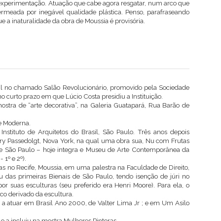
experimentação. Atuação que cabe agora resgatar, num arco que
permeada por inegável qualidade plástica. Penso, parafraseando
 a inaturalidade da obra de Moussia é provisória.
il no chamado Salão Revolucionário, promovido pela Sociedade
no curto prazo em que Lúcio Costa presidiu a Instituição.
stra de “arte decorativa”, na Galeria Guatapará, Rua Barão de
e Moderna.
Instituto de Arquitetos do Brasil, São Paulo. Três anos depois
ery Passedolgt, Nova York, na qual uma obra sua, Nu com Frutas
de São Paulo – hoje integra e Museu de Arte Contemporânea da
 1º e 2º).
s no Recife, Moussia, em uma palestra na Faculdade de Direito,
u das primeiras Bienais de São Paulo, tendo isenção de júri no
or suas esculturas (seu preferido era Henri Moore). Para ela, o
co derivado da escultura.
 a atuar em Brasil Ano 2000, de Valter Lima Jr ; e em Um Asilo
o a incluiu na mostra Mulheres Pintoras.