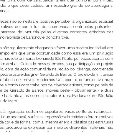
volver uma obra de vanguarda, tarefa que cumpriu com muito
dade, o que desencadeou um espectro grande de abordagens,
onais.
ezes não so nestas, é possível perceber a organização espacial
ativos de cor e luz de coordenadas centrípetas pulsantes,
teresse de Moussia pelas diversas correntes artísticas das
o raionista de Larionov e Gontcharova.
 expõe regularmente chegando a fazer uma mostra individual em
tempo em que uma oportunidade como essa era um privilégio
a nas sete primeiras bienais de São Paulo, por vezes apenas com
com ambas. Coincide, nesses tempos, sua participação no projeto
io, obra de ação comunitária na região do Ipiranga, coordenada
 pelo artista e designer Geraldo de Barros. O projeto de militância
 da fábrica de móveis modernos Unilabor -que funcionava num
pela contou com trabalhos de diversos artistas, como painéis de
i e de Geraldo de Barros, móveis deste - obviamente - e duas
 ( bastante altas, como sua autora), uma Madona e um São João
Burle Marx.
à figuração: costumes populares, vasos de flores, naturezas-
l( que adorava), surfistas, impressões do cotidiano foram motivos
a cor e da forma, com a mesma energia plástica das estruturas
s, procurou se expressar por meio de diferentes materiais, não