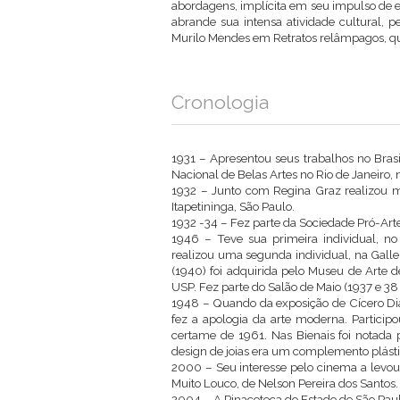
abordagens, implícita em seu impulso de 
abrande sua intensa atividade cultural, 
Murilo Mendes em Retratos relâmpagos, que
Cronologia
1931 – Apresentou seus trabalhos no Bras
Nacional de Belas Artes no Rio de Janeiro, 
1932 – Junto com Regina Graz realizou mo
Itapetininga, São Paulo.
1932 -34 – Fez parte da Sociedade Pró-Art
1946 – Teve sua primeira individual, no 
realizou uma segunda individual, na Gall
(1940) foi adquirida pelo Museu de Arte 
USP. Fez parte do Salão de Maio (1937 e 38 -
1948 – Quando da exposição de Cícero Dia
fez a apologia da arte moderna. Participo
certame de 1961. Nas Bienais foi notada p
design de joias era um complemento plásti
2000 – Seu interesse pelo cinema a levou
Muito Louco, de Nelson Pereira dos Santos.
2004 – A Pinacoteca do Estado de São Paul