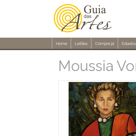
Home
Leilões
Compre já
Estados
Moussia Vo