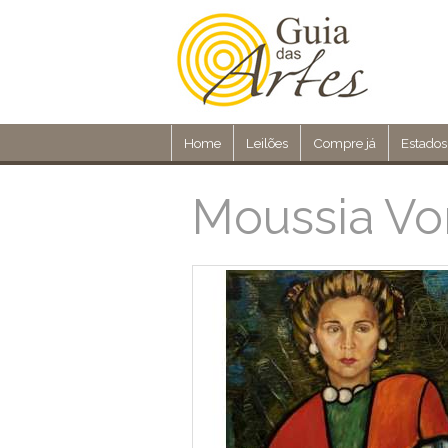
Home
Leilões
Compre já
Estados
Moussia Vo