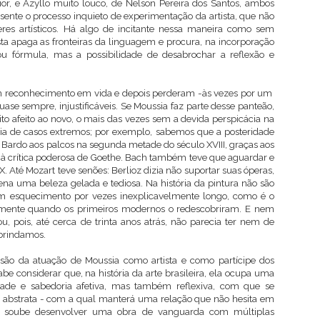
r, e Azyllo muito louco, de Nelson Pereira dos Santos, ambos
ente o processo inquieto de experimentação da artista, que não
eres artísticos. Há algo de incitante nessa maneira como sem
sta apaga as fronteiras da linguagem e procura, na incorporação
 fórmula, mas a possibilidade de desabrochar a reflexão e
ram reconhecimento em vida e depois perderam -às vezes por um
uase sempre, injustificáveis. Se Moussia faz parte desse panteão,
 afeito ao novo, o mais das vezes sem a devida perspicácia na
heia de casos extremos; por exemplo, sabemos que a posteridade
o Bardo aos palcos na segunda metade do século XVIII, graças aos
 à crítica poderosa de Goethe. Bach também teve que aguardar e
IX. Até Mozart teve senões: Berlioz dizia não suportar suas óperas,
na uma beleza gelada e tediosa. Na história da pintura não são
um esquecimento por vezes inexplicavelmente longo, como é o
somente quando os primeiros modernos o redescobriram. E nem
pois, até cerca de trinta anos atrás, não parecia ter nem de
 brindamos.
são da atuação de Moussia como artista e como partícipe dos
e considerar que, na história da arte brasileira, ela ocupa uma
idade e sabedoria afetiva, mas também reflexiva, com que se
abstrata - com a qual manterá uma relação que não hesita em
a soube desenvolver uma obra de vanguarda com múltiplas