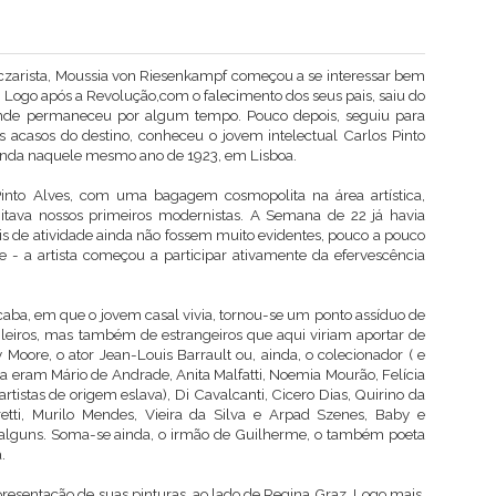
 czarista, Moussia von Riesenkampf começou a se interessar bem
a. Logo após a Revolução,com o falecimento dos seus pais, saiu do
 onde permaneceu por algum tempo. Pouco depois, seguiu para
acasos do destino, conheceu o jovem intelectual Carlos Pinto
inda naquele mesmo ano de 1923, em Lisboa.
into Alves, com uma bagagem cosmopolita na área artística,
itava nossos primeiros modernistas. A Semana de 22 já havia
ais de atividade ainda não fossem muito evidentes, pouco a pouco
- a artista começou a participar ativamente da efervescência
caba, em que o jovem casal vivia, tornou-se um ponto assíduo de
ileiros, mas também de estrangeiros que aqui viriam aportar de
oore, o ator Jean-Louis Barrault ou, ainda, o colecionador ( e
sa eram Mário de Andrade, Anita Malfatti, Noemia Mourão, Felícia
rtistas de origem eslava), Di Cavalcanti, Cicero Dias, Quirino da
etti, Murilo Mendes, Vieira da Silva e Arpad Szenes, Baby e
 alguns. Soma-se ainda, o irmão de Guilherme, o também poeta
.
resentação de suas pinturas, ao lado de Regina Graz. Logo mais,