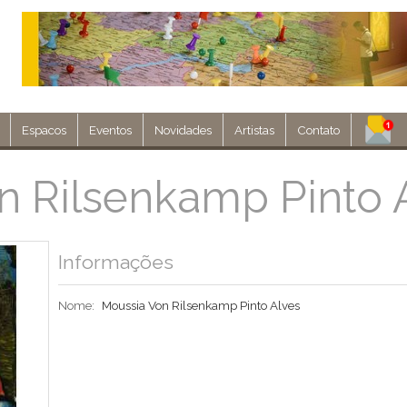
Espacos
Eventos
Novidades
Artistas
Contato
Assine nosso 
n Rilsenkamp Pinto 
Env
Informações
Nome:
Moussia Von Rilsenkamp Pinto Alves