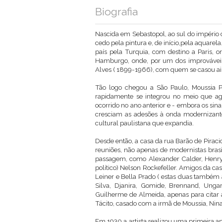
Biografia
Nascida em Sebastopol, ao sul do império
cedo pela pintura e, de início,pela aquarel
país pela Turquia, com destino a Paris,
Hamburgo, onde, por um dos improváveis 
Alves ( 1899-1966), com quem se casou a
Tão logo chegou a São Paulo, Moussia P
rapidamente se integrou no meio que ag
ocorrido no ano anterior e - embora os sin
cresciam as adesões à onda modernizante 
cultural paulistana que expandia.
Desde então, a casa da rua Barão de Piraci
reuniões, não apenas de modernistas bras
passagem, como Alexander Calder, Henry M
político) Nelson Rockefeller. Amigos da ca
Leiner e Bella Prado ( estas duas também a
Silva, Djanira, Gomide, Brennand, Ungar
Guilherme de Almeida, apenas para citar
Tácito, casado com a irmã de Moussia, Nina
Em 1930 a artista realizou uma primeira ap