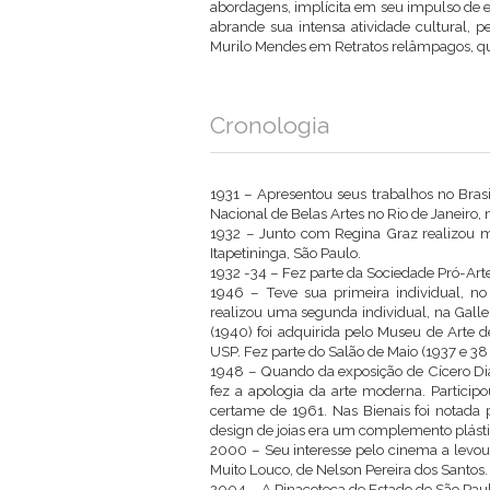
abordagens, implícita em seu impulso de 
abrande sua intensa atividade cultural, 
Murilo Mendes em Retratos relâmpagos, que
Cronologia
1931 – Apresentou seus trabalhos no Bras
Nacional de Belas Artes no Rio de Janeiro, 
1932 – Junto com Regina Graz realizou mo
Itapetininga, São Paulo.
1932 -34 – Fez parte da Sociedade Pró-Art
1946 – Teve sua primeira individual, no 
realizou uma segunda individual, na Gall
(1940) foi adquirida pelo Museu de Arte 
USP. Fez parte do Salão de Maio (1937 e 38 -
1948 – Quando da exposição de Cícero Dia
fez a apologia da arte moderna. Participo
certame de 1961. Nas Bienais foi notada p
design de joias era um complemento plásti
2000 – Seu interesse pelo cinema a levou
Muito Louco, de Nelson Pereira dos Santos.
2004 – A Pinacoteca do Estado de São Paul