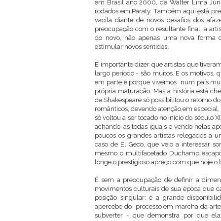
em Brasil ano 2000, de Walter Lima Júnio
rodados em Paraty. Também aqui está pres
vacila diante de novos desafios dos afaz
preocupação com o resultante final, a arti
do novo, não apenas uma nova forma ou
estimular novos sentidos.
É importante dizer que artistas que tive
largo período - são muitos. E os motivos, q
em parte é porque vivemos num país muito
própria maturação. Mas a história está c
de Shakespeare só possibilitou o retorno d
românticos, devendo atenção,em especial,
só voltou a ser tocado no início do século X
achando-as todas iguais e vendo nelas ape
poucos os grandes artistas relegados a 
caso de El Geco, que veio a interessar 
mesmo o multifacetado Duchamp escapou, 
longe o prestigioso apreço com que hoje o
É sem a preocupação de definir a dimen
movimentos culturais de sua época que cab
posição singular: é a grande disponibil
apercebe do processo em marcha da arte 
subverter - que demonstra por que el