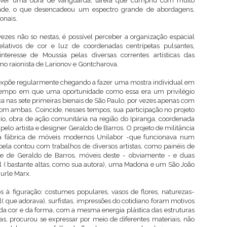
volver uma obra de vanguarda, tarefa que cumpriu com muito
dade, o que desencadeou um espectro grande de abordagens,
onais.
ezes não so nestas, é possível perceber a organização espacial
ativos de cor e luz de coordenadas centrípetas pulsantes,
teresse de Moussia pelas diversas correntes artísticas das
o raionista de Larionov e Gontcharova.
 expõe regularmente chegando a fazer uma mostra individual em
tempo em que uma oportunidade como essa era um privilégio
a nas sete primeiras bienais de São Paulo, por vezes apenas com
com ambas. Coincide, nesses tempos, sua participação no projeto
io, obra de ação comunitária na região do Ipiranga, coordenada
 pelo artista e designer Geraldo de Barros. O projeto de militância
 da fábrica de móveis modernos Unilabor -que funcionava num
pela contou com trabalhos de diversos artistas, como painéis de
i e de Geraldo de Barros, móveis deste - obviamente - e duas
 ( bastante altas, como sua autora), uma Madona e um São João
Burle Marx.
à figuração: costumes populares, vasos de flores, naturezas-
l( que adorava), surfistas, impressões do cotidiano foram motivos
a cor e da forma, com a mesma energia plástica das estruturas
s, procurou se expressar por meio de diferentes materiais, não