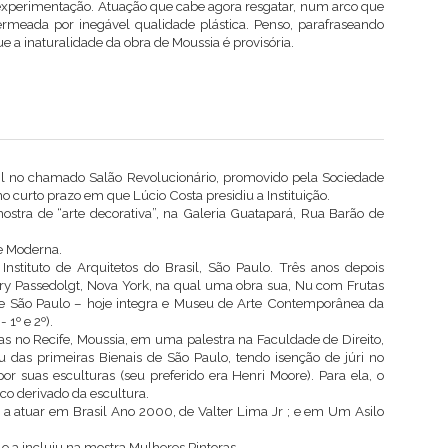
experimentação. Atuação que cabe agora resgatar, num arco que
permeada por inegável qualidade plástica. Penso, parafraseando
 a inaturalidade da obra de Moussia é provisória.
il no chamado Salão Revolucionário, promovido pela Sociedade
no curto prazo em que Lúcio Costa presidiu a Instituição.
stra de “arte decorativa”, na Galeria Guatapará, Rua Barão de
e Moderna.
Instituto de Arquitetos do Brasil, São Paulo. Três anos depois
ery Passedolgt, Nova York, na qual uma obra sua, Nu com Frutas
de São Paulo – hoje integra e Museu de Arte Contemporânea da
 1º e 2º).
s no Recife, Moussia, em uma palestra na Faculdade de Direito,
u das primeiras Bienais de São Paulo, tendo isenção de júri no
or suas esculturas (seu preferido era Henri Moore). Para ela, o
co derivado da escultura.
 a atuar em Brasil Ano 2000, de Valter Lima Jr ; e em Um Asilo
o a incluiu na mostra Mulheres Pintoras.