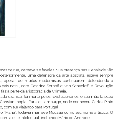
enas de rua, carnavais e favelas. Sua presença nas Bienais de São
 posteriormente, uma defensora da arte abstrata, esteve sempre
s, apesar de muitos modernistas continuarem defendendo a
no país natal, com Catarina Sernoff e Ivan Schveleff. A Revolução
 fazia parte da aristocracia da Crimeia.
da czarista, foi morto pelos revolucionários, e sua mãe faleceu
u Constantinopla, Paris e Hamburgo, onde conheceu Carlos Pinto
o, com ele viajando para Portugal.
omo “Maria”, todavia manteve Moussia como seu nome artístico. O
com a elite intelectual, incluindo Mário de Andrade.