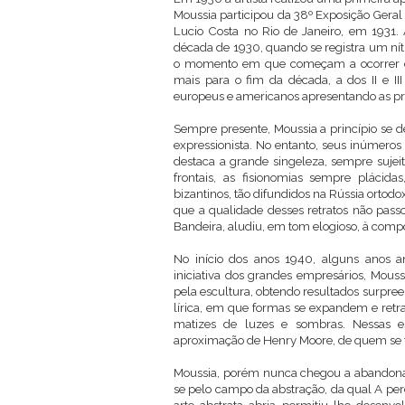
Moussia participou da 38º Exposição Geral 
Lucio Costa no Rio de Janeiro, em 1931. 
década de 1930, quando se registra um ní
o momento em que começam a ocorrer exp
mais para o fim da década, a dos II e II
europeus e americanos apresentando as prim
Sempre presente, Moussia a princípio se 
expressionista. No entanto, seus inúmeros 
destaca a grande singeleza, sempre sujeit
frontais, as fisionomias sempre plácid
bizantinos, tão difundidos na Rússia ortod
que a qualidade desses retratos não pas
Bandeira, aludiu, em tom elogioso, à compo
No início dos anos 1940, alguns anos
iniciativa dos grandes empresários, Moussi
pela escultura, obtendo resultados surpr
lírica, em que formas se expandem e ret
matizes de luzes e sombras. Nessas es
aproximação de Henry Moore, de quem se t
Moussia, porém nunca chegou a abandonar 
se pelo campo da abstração, da qual A per