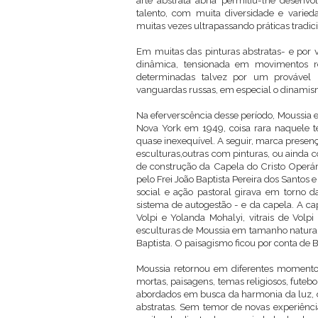
arte abstrata abria permitiu-lhe desen
talento, com muita diversidade e varie
muitas vezes ultrapassando práticas tradici
Em muitas das pinturas abstratas- e por v
dinâmica, tensionada em movimentos rel
determinadas talvez por um provável in
vanguardas russas, em especial o dinamism
Na eferverscência desse período, Moussia
Nova York em 1949, coisa rara naquele 
quase inexequível. A seguir, marca presenç
esculturas,outras com pinturas, ou ainda 
de construção da Capela do Cristo Operár
pelo Frei João Baptista Pereira dos Santos e
social e ação pastoral girava em torno
sistema de autogestão - e da capela. A ca
Volpi e Yolanda Mohalyi, vitrais de Volp
esculturas de Moussia em tamanho natural
Baptista. O paisagismo ficou por conta de 
Moussia retornou em diferentes momentos 
mortas, paisagens, temas religiosos, futebo
abordados em busca da harmonia da luz, d
abstratas. Sem temor de novas experiência