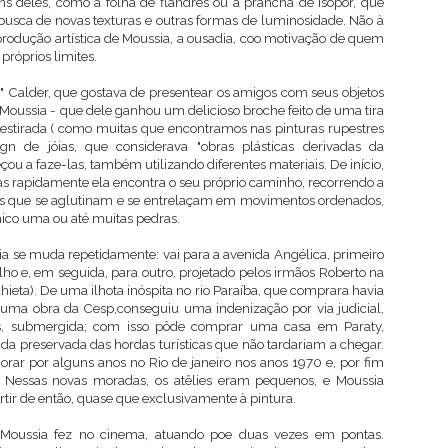
ns deles, como a folha de flandres ou a prancha de isopor, que
busca de novas texturas e outras formas de luminosidade. Não à
 produção artística de Moussia, a ousadia, coo motivação de quem
próprios limites.
" Calder, que gostava de presentear os amigos com seus objetos
 Moussia - que dele ganhou um delicioso broche feito de uma tira
estirada ( como muitas que encontramos nas pinturas rupestres
sign de jóias, que considerava "obras plásticas derivadas da
ou a faze-las, também utilizando diferentes materiais. De início,
as rapidamente ela encontra o seu próprio caminho, recorrendo a
s que se aglutinam e se entrelaçam em movimentos ordenados,
co uma ou até muitas pedras.
ia se muda repetidamente: vai para a avenida Angélica, primeiro
ho e, em seguida, para outro, projetado pelos irmãos Roberto na
hieta). De uma ilhota inóspita no rio Paraíba, que comprara havia
ma obra da Cesp,conseguiu uma indenização por via judicial,
as, submergida; com isso pôde comprar uma casa em Paraty,
inda preservada das hordas turísticas que não tardariam a chegar.
rar por alguns anos no Rio de janeiro nos anos 1970 e, por fim
. Nessas novas moradas, os atêlies eram pequenos, e Moussia
tir de então, quase que exclusivamente à pintura.
 Moussia fez no cinema, atuando poe duas vezes em pontas.