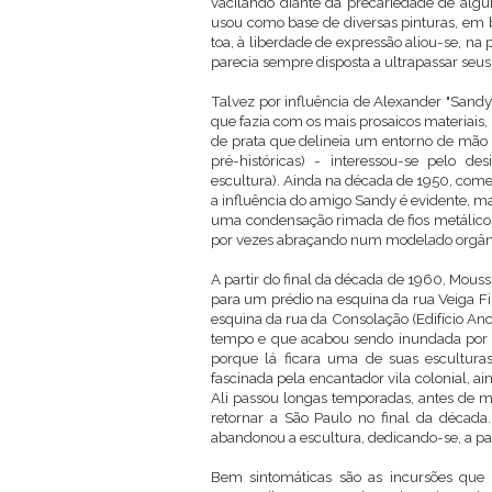
vacilando diante da precariedade de algu
usou como base de diversas pinturas, em 
toa, à liberdade de expressão aliou-se, na
parecia sempre disposta a ultrapassar seus 
Talvez por influência de Alexander "Sandy
que fazia com os mais prosaicos materiais,
de prata que delineia um entorno de mão 
pré-históricas) - interessou-se pelo de
escultura). Ainda na década de 1950, começ
a influência do amigo Sandy é evidente, m
uma condensação rimada de fios metálico
por vezes abraçando num modelado orgâni
A partir do final da década de 1960, Mouss
para um prédio na esquina da rua Veiga Fil
esquina da rua da Consolação (Edifício Anc
tempo e que acabou sendo inundada por u
porque lá ficara uma de suas escultur
fascinada pela encantador vila colonial, a
Ali passou longas temporadas, antes de mo
retornar a São Paulo no final da década
abandonou a escultura, dedicando-se, a par
Bem sintomáticas são as incursões que