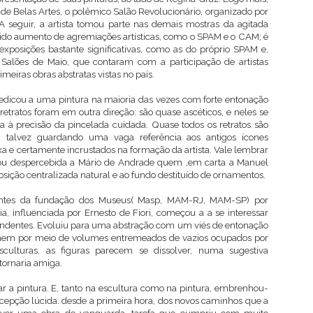
de Belas Artes, o polêmico Salão Revolucionário, organizado por
A seguir, a artista tomou parte nas demais mostras da agitada
tido aumento de agremiações artísticas, como o SPAM e o CAM; é
osições bastante significativas, como as do próprio SPAM e,
I Salões de Maio, que contaram com a participação de artistas
eiras obras abstratas vistas no país.
dedicou a uma pintura na maioria das vezes com forte entonação
retratos foram em outra direção: são quase ascéticos, e neles se
a à precisão da pincelada cuidada. Quase todos os retratos são
as, talvez guardando uma vaga referência aos antigos ícones
oxa e certamente incrustados na formação da artista. Vale lembrar
sou despercebida a Mário de Andrade quem ,em carta a Manuel
sição centralizada natural e ao fundo destituído de ornamentos.
 antes da fundação dos Museus( Masp, MAM-RJ, MAM-SP) por
a, influenciada por Ernesto de Fiori, começou a a se interessar
eendentes. Evoluiu para uma abstração com um viés de entonação
raem por meio de volumes entremeados de vazios ocupados por
culturas, as figuras parecem se dissolver, numa sugestiva
ornaria amiga.
a pintura. E, tanto na escultura como na pintura, embrenhou-
cepção lúcida. desde a primeira hora, dos novos caminhos que a