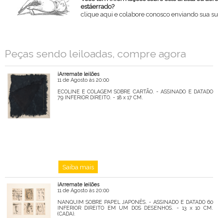
estáerrado?
clique aqui e colabore conosco enviando sua su
Nome
Peças sendo leiloadas, compre agora
Email
iArremate leilões
Mensagem
11 de Agosto às 20:00
ECOLINE E COLAGEM SOBRE CARTÃO. - ASSINADO E DATADO
79 INFERIOR DIREITO. - 18 x 17 CM.
Saiba mais
iArremate leilões
11 de Agosto às 20:00
NANQUIM SOBRE PAPEL JAPONÊS. - ASSINADO E DATADO 60
INFERIOR DIREITO EM UM DOS DESENHOS. - 13 x 10 CM.
(CADA).