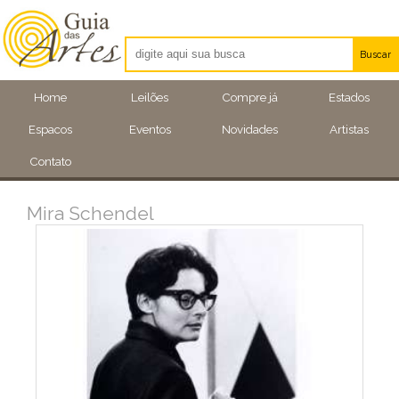
Buscar
Artistas
Home
Leilões
Compre já
Estados
Eventos
Espacos
Eventos
Novidades
Artistas
Locais
Contato
Mira Schendel