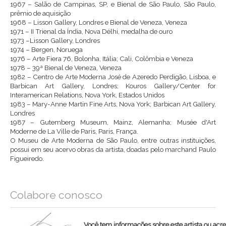
1967 – Salão de Campinas, SP, e Bienal de São Paulo, São Paulo,
prêmio de aquisição
1968 – Lisson Gallery, Londres e Bienal de Veneza, Veneza
1971 – II Trienal da Índia, Nova Délhi, medalha de ouro
1973 –Lisson Gallery, Londres
1974 – Bergen, Noruega
1976 – Arte Fiera 76, Bolonha, Itália; Cali, Colômbia e Veneza
1978 – 39ª Bienal de Veneza, Veneza
1982 – Centro de Arte Moderna José de Azeredo Perdigão, Lisboa, e
Barbican Art Gallery, Londres; Kouros Gallery/Center for
Interamerican Relations, Nova York, Estados Unidos
1983 – Mary-Anne Martin Fine Arts, Nova York; Barbican Art Gallery,
Londres
1987 – Gutemberg Museum, Mainz, Alemanha; Musée d'Art
Moderne de La Ville de Paris, Paris, França.
O Museu de Arte Moderna de São Paulo, entre outras instituições,
possui em seu acervo obras da artista, doadas pelo marchand Paulo
Figueiredo.
Colabore conosco
Você tem informações sobre este artista ou acr