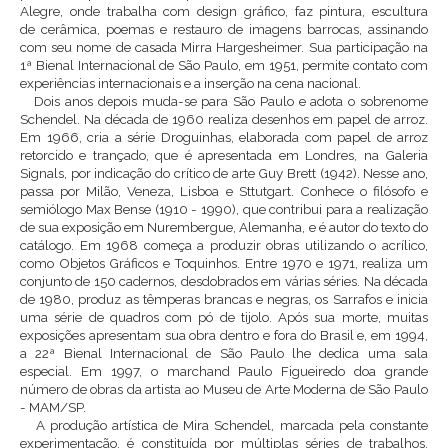
Alegre, onde trabalha com design gráfico, faz pintura, escultura
de cerâmica, poemas e restauro de imagens barrocas, assinando
com seu nome de casada Mirra Hargesheimer. Sua participação na
1ª Bienal Internacional de São Paulo, em 1951, permite contato com
experiências internacionais e a inserção na cena nacional.
Dois anos depois muda-se para São Paulo e adota o sobrenome
Schendel. Na década de 1960 realiza desenhos em papel de arroz.
Em 1966, cria a série Droguinhas, elaborada com papel de arroz
retorcido e trançado, que é apresentada em Londres, na Galeria
Signals, por indicação do crítico de arte Guy Brett (1942). Nesse ano,
passa por Milão, Veneza, Lisboa e Sttutgart. Conhece o filósofo e
semiólogo Max Bense (1910 - 1990), que contribui para a realização
de sua exposição em Nurembergue, Alemanha, e é autor do texto do
catálogo. Em 1968 começa a produzir obras utilizando o acrílico,
como Objetos Gráficos e Toquinhos. Entre 1970 e 1971, realiza um
conjunto de 150 cadernos, desdobrados em várias séries. Na década
de 1980, produz as têmperas brancas e negras, os Sarrafos e inicia
uma série de quadros com pó de tijolo. Após sua morte, muitas
exposições apresentam sua obra dentro e fora do Brasil e, em 1994,
a 22ª Bienal Internacional de São Paulo lhe dedica uma sala
especial. Em 1997, o marchand Paulo Figueiredo doa grande
número de obras da artista ao Museu de Arte Moderna de São Paulo
- MAM/SP.
A produção artística de Mira Schendel, marcada pela constante
experimentação, é constituída por múltiplas séries de trabalhos,