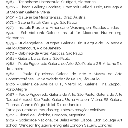
1967 – Technische Hochschule, Stuttgart, Alemanha
1968 – Lisson Gallery, Londres; Gramholt Galleri, Oslo, Noruega e
St Stephan Gallerie, Viena
1969 – Gallerie bei Minoritensaal, Graz, Áustria
1972 – Galeria Ralph Camargo, São Paulo
1973 – Instituto Brasileiro-Americano, Washington, Estados Unidos
1974 – Schmidtbank Galerie, Institut für Moderne, Nuremberg,
Alemanha
1975 – Studiengalerie, Stuttgart; Galeria Luiz Buarque de Hollanda e
Paulo Bittencourt, Rio de Janeiro
1978 – Gabinete de Artes Plásticas, São Paulo
1981 – Galeria Luiza Strina, São Paulo
1982 – Paulo Figueiredo Galeria de Arte, São Paulo e GB-Arte, no Rio
de Janeiro
1984 – Paulo Figueiredo Galeria de Arte e Museu de Arte
Contemporânea, Universidade de São Paulo, São Paulo
1986 – Galeria de Arte da UFF, Niterói, RJ; Galeria Tina Zappoli,
Porto Alegre
1987 – Paulo Figueiredo Galeria de Arte, São Paulo; Galeria de Arte
Raquel Arnaud, São Paulo; Galeria Usina Arte, em Vitória, ES; Galeria
Thomas Cohn e Sérgio Millet, Rio de Janeiro.
Participou, entre outras, das seguintes exposições coletivas:
1964 – Bienal de Córdoba, Córdoba, Argentina
1965 – Sociedade Nacional de Belas Artes, Lisboa; Eton College Art
School, Windsor, Inglaterra, e Signals London Gallery, Londres