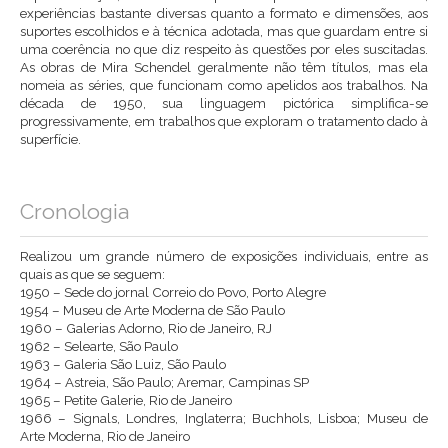
experiências bastante diversas quanto a formato e dimensões, aos
suportes escolhidos e à técnica adotada, mas que guardam entre si
uma coerência no que diz respeito às questões por eles suscitadas.
As obras de Mira Schendel geralmente não têm títulos, mas ela
nomeia as séries, que funcionam como apelidos aos trabalhos. Na
década de 1950, sua linguagem pictórica simplifica-se
progressivamente, em trabalhos que exploram o tratamento dado à
superfície.
Cronologia
Realizou um grande número de exposições individuais, entre as
quais as que se seguem:
1950 – Sede do jornal Correio do Povo, Porto Alegre
1954 – Museu de Arte Moderna de São Paulo
1960 – Galerias Adorno, Rio de Janeiro, RJ
1962 – Selearte, São Paulo
1963 – Galeria São Luiz, São Paulo
1964 – Astreia, São Paulo; Aremar, Campinas SP
1965 – Petite Galerie, Rio de Janeiro
1966 – Signals, Londres, Inglaterra; Buchhols, Lisboa; Museu de
Arte Moderna, Rio de Janeiro