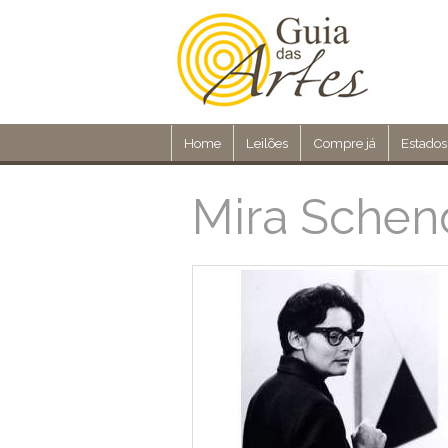
Home
Leilões
Compre já
Estados
Mira Schen