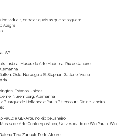
ndividuais, entre as quais as que se seguem:
to Alegre
lo
nas SP
ols, Lisboa; Museu de Arte Moderna, Rio de Janeiro
, Alemanha
alleri, Oslo, Noruega e St Stephan Gallerie, Viena
tria
hington, Estados Unidos
 Moderne, Nuremberg, Alemanha
uiz Buarque de Hollanda e Paulo Bittencourt, Rio de Janeiro
ulo
ão Paulo e GB-Arte, no Rio de Janeiro
e Museu de Arte Contemporânea, Universidade de São Paulo, São
 Galeria Tina Zappoli, Porto Alegre