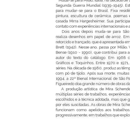
Muda-se para Milão, Itália, na década de 1
Segunda Guerra Mundial (1939-1945). E
para mudar-se para o Brasil. Fixa resid
pintura, escultura de cerâmica, poemas
casada Mirra Hargesheimer. Sua participa
contato com experiências internacionais e 
Dois anos depois muda-se para São 
realiza desenhos em papel de arroz. Em 
retorcido e trançado, que é apresentada em 
Brett (1942). Nesse ano, passa por Milão,
Bense (1910 - 1990), que contribui para
autor do texto do catálogo. Em 1968 co
Gráficos e Toquinhos. Entre 1970 e 1971
séries. Na década de 1980, produz as têmpe
com pó de tijolo. Após sua morte, muitas
1994, a 22ª Bienal Internacional de São 
Figueiredo doa grande número de obras da
A produção artística de Mira Schendel,
múltiplas séries de trabalhos, experiênci
escolhidos e à técnica adotada, mas que 
por eles suscitadas. As obras de Mira Sch
funcionam como apelidos aos trabalhos.
progressivamente, em trabalhos que explo