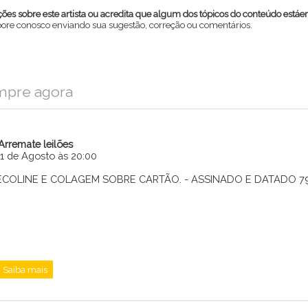
es sobre este artista ou acredita que algum dos tópicos do conteúdo estáe
abore conosco enviando sua sugestão, correção ou comentários.
mpre agora
iArremate leilões
11 de Agosto às 20:00
ECOLINE E COLAGEM SOBRE CARTÃO. - ASSINADO E DATADO 79 IN
Enviar
Saiba mais