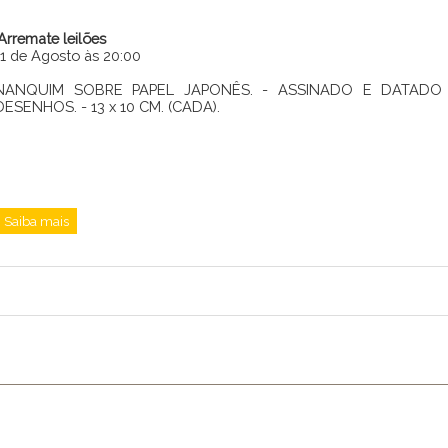
iArremate leilões
11 de Agosto às 20:00
NANQUIM SOBRE PAPEL JAPONÊS. - ASSINADO E DATADO 
DESENHOS. - 13 x 10 CM. (CADA).
Saiba mais