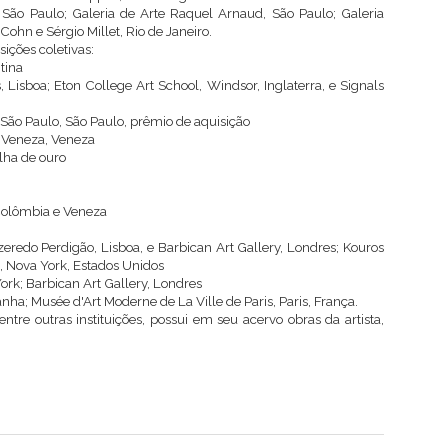
 São Paulo; Galeria de Arte Raquel Arnaud, São Paulo; Galeria
Cohn e Sérgio Millet, Rio de Janeiro.
sições coletivas:
tina
Lisboa; Eton College Art School, Windsor, Inglaterra, e Signals
 São Paulo, São Paulo, prêmio de aquisição
e Veneza, Veneza
alha de ouro
, Colômbia e Veneza
redo Perdigão, Lisboa, e Barbican Art Gallery, Londres; Kouros
, Nova York, Estados Unidos
ork; Barbican Art Gallery, Londres
; Musée d'Art Moderne de La Ville de Paris, Paris, França.
re outras instituições, possui em seu acervo obras da artista,