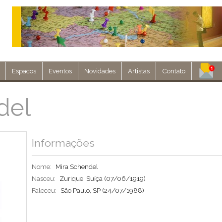
Espacos
Eventos
Novidades
Artistas
Contato
Assine nosso 
del
Env
Informações
Nome:
Mira Schendel
Nasceu:
Zurique, Suíça
(07/06/1919)
Faleceu:
São Paulo, SP
(24/07/1988)