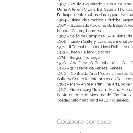
1987 – Paulo Figueiredo Galeria de Arte,
Usina Arte, em Vitória, ES; Galeria Thomas 
Participou, entre outras, das seguintes expo
1964 – Bienal de Córdoba, Córdoba, Argen
1965 – Sociedade Nacional de Belas Artes, 
London Gallery, Londres
1967 – Salão de Campinas, SP, e Bienal de
1968 – Lisson Gallery, Londres e Bienal d
1971 – II Trienal da Índia, Nova Délhi, med
1973 –Lisson Gallery, Londres
1974 – Bergen, Noruega
1976 – Arte Fiera 76, Bolonha, Itália; Cali
1978 – 39ª Bienal de Veneza, Veneza
1982 – Centro de Arte Moderna José de Aze
Gallery/Center for Interamerican Relations
1983 – Mary-Anne Martin Fine Arts, Nova Y
1987 – Gutemberg Museum, Mainz, Alemanha
O Museu de Arte Moderna de São Paulo, ent
doadas pelo marchand Paulo Figueiredo.
Colabore conosco