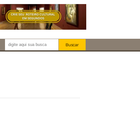
Buscar
Newsletter!
Artistas
Eventos
Locais
iar