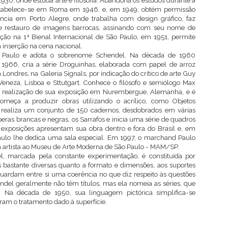
930, onde estuda arte e filosofia. Abandona os estudos durante a
stabelece-se em Roma em 1946, e, em 1949, obtém permissão
ência em Porto Alegre, onde trabalha com design gráfico, faz
 e restauro de imagens barrocas, assinando com seu nome de
ção na 1ª Bienal Internacional de São Paulo, em 1951, permite
a inserção na cena nacional.
Paulo e adota o sobrenome Schendel. Na década de 1960
1966, cria a série Droguinhas, elaborada com papel de arroz
Londres, na Galeria Signals, por indicação do crítico de arte Guy
 Veneza, Lisboa e Sttutgart. Conhece o filósofo e semiólogo Max
 a realização de sua exposição em Nurembergue, Alemanha, e é
meça a produzir obras utilizando o acrílico, como Objetos
, realiza um conjunto de 150 cadernos, desdobrados em várias
ras brancas e negras, os Sarrafos e inicia uma série de quadros
 exposições apresentam sua obra dentro e fora do Brasil e, em
Paulo lhe dedica uma sala especial. Em 1997, o marchand Paulo
 artista ao Museu de Arte Moderna de São Paulo - MAM/SP.
 marcada pela constante experimentação, é constituída por
as bastante diversas quanto a formato e dimensões, aos suportes
guardam entre si uma coerência no que diz respeito às questões
endel geralmente não têm títulos, mas ela nomeia as séries, que
 Na década de 1950, sua linguagem pictórica simplifica-se
ram o tratamento dado à superfície.