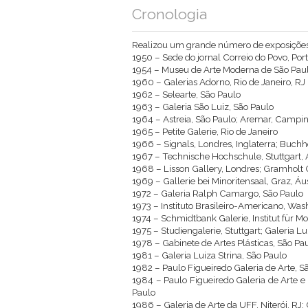
Cronologia
Realizou um grande número de exposições i
1950 – Sede do jornal Correio do Povo, Por
1954 – Museu de Arte Moderna de São Pau
1960 – Galerias Adorno, Rio de Janeiro, RJ
1962 – Selearte, São Paulo
1963 – Galeria São Luiz, São Paulo
1964 – Astreia, São Paulo; Aremar, Campi
1965 – Petite Galerie, Rio de Janeiro
1966 – Signals, Londres, Inglaterra; Buchh
1967 – Technische Hochschule, Stuttgart
1968 – Lisson Gallery, Londres; Gramholt G
1969 – Gallerie bei Minoritensaal, Graz, Áus
1972 – Galeria Ralph Camargo, São Paulo
1973 – Instituto Brasileiro-Americano, Was
1974 – Schmidtbank Galerie, Institut für
1975 – Studiengalerie, Stuttgart; Galeria L
1978 – Gabinete de Artes Plásticas, São Pa
1981 – Galeria Luiza Strina, São Paulo
1982 – Paulo Figueiredo Galeria de Arte, S
1984 – Paulo Figueiredo Galeria de Arte 
Paulo
1986 – Galeria de Arte da UFF, Niterói, RJ;