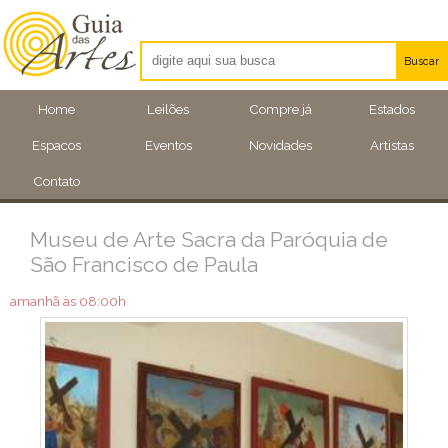
Buscar
Artistas
Home
Leilões
Compre já
Estados
Eventos
Espacos
Eventos
Novidades
Artistas
Locais
Contato
Museu de Arte Sacra da Paróquia de
São Francisco de Paula
amanhã às 08:00h