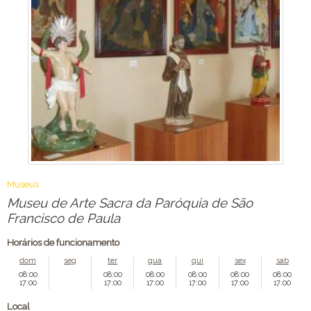
Museus
Museu de Arte Sacra da Paróquia de São
Francisco de Paula
Horários de funcionamento
dom
seg
ter
qua
qui
sex
sab
08:00
08:00
08:00
08:00
08:00
08:00
17:00
17:00
17:00
17:00
17:00
17:00
Local