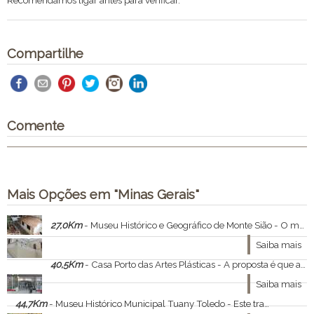
Recomendamos ligar antes para verificar.
Compartilhe
Comente
Mais Opções em "Minas Gerais"
27,0Km
- Museu Histórico e Geográfico de Monte Sião - O museu de Monte Sião acabou se transformando em um dos maiores e mais completos acervos do estado.
Saiba mais
40,5Km
- Casa Porto das Artes Plásticas - A proposta é que a casa seja um espaço cultural com mostras, oficinas e exposições de artes. Fotografia, gravura, desenho, pintura, escultura: várias são as técnicas apreciadas nas exposições da Casa Porto, espaço que contribui inclusive para a revelação
Saiba mais
44,7Km
- Museu Histórico Municipal Tuany Toledo - Este trabalho tem como objetivo compreender os significados culturais e sociais que permeiam as instituições museológicas no Brasil, a partir das novas temáticas da área.