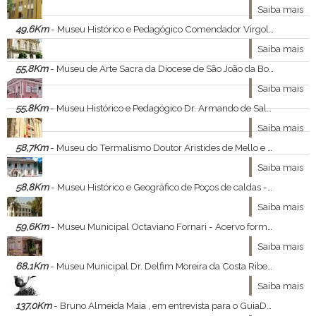
Saiba mais
49,6Km
- Museu Histórico e Pedagógico Comendador Virgolino de Oliveira - É um dos principais pontos de preservação da cultura itapirense e faz parte do Circuito de Museus da região do Parque Juca Mulato.
Saiba mais
55,8Km
- Museu de Arte Sacra da Diocese de São João da Boa Vista - Destinada à preservação da memória da tradição religiosa da população regional, uma vez que o acervo é constituído essencialmente de peças oriundas dos dezoito municípios que compõem a Diocese de São João da Boa Vista
Saiba mais
55,8Km
- Museu Histórico e Pedagógico Dr. Armando de Salles Oliveira - Seu acervo foi ampliado a partir de campanhas em escolas, incorporação do patrimônio municipal e doações esparsas de particulares e de instituições locais.
Saiba mais
58,7Km
- Museu do Termalismo Doutor Aristides de Mello e Souza - Criado nas comemorações dos 60 anos das Thermas Antônio Carlos. A maioria do objetos foram doados pela família Mourão. Recebeu algumas doações da Srª. Tereza Alvisi e outros materiais foram usados nas Thermas, sendo que alguns ainda estão em atividade até
Saiba mais
58,8Km
- Museu Histórico e Geográfico de Poços de caldas - O museu conta com um amplo acervo que vai do mobiliário dos primeiros moradores à fotografias que registram a passagem de visitantes ilustres, como a D. Pedro II e Juscelino Kubitschek.
Saiba mais
59,6Km
- Museu Municipal Octaviano Fornari - Acervo formado, em sua maioria, pelas doações do Sr. Orlando Fornari, mas também de doações de famílias da cidade. É composto de fotografias, mobiliário, medalhas, utensílios domésticos, aparelhos antigos e peças arqueológicas, ou seja, objetos que mostra
Saiba mais
68,1Km
- Museu Municipal Dr. Delfim Moreira da Costa Ribeiro - A história da formação do museu se mistura com a história do Feirão Folclórico. O grupo responsável pela criação do Feirão Folclórico, sentindo a necessidade de reunir e preservar peças, documentos e demais objetos que contassem um pouco da história de no
Saiba mais
137,0Km
- Bruno Almeida Maia , em entrevista para o GuiaDasArtes - Bruno Almeida Maia , ministrante do curso Constelações Visionárias , a relação entre moda , arte e filosofia nos concedeu a ótima entrevista que se segue :