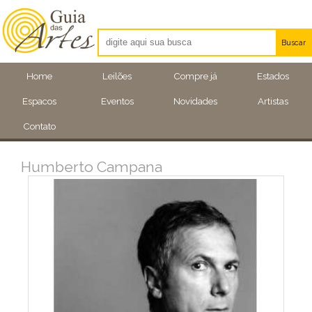
Buscar
Artistas
Home
Leilões
Compre já
Estados
Eventos
Espacos
Eventos
Novidades
Artistas
Locais
Contato
Humberto Campana