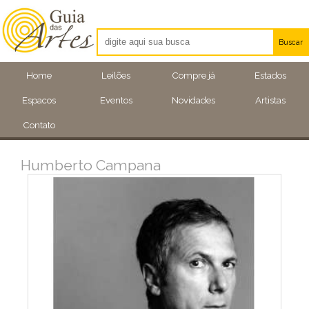
Buscar
Artistas
Home
Leilões
Compre já
Estados
Eventos
Espacos
Eventos
Novidades
Artistas
Locais
Contato
Humberto Campana