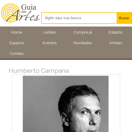
Buscar
Artistas
Home
Leilões
Compre já
Estados
Eventos
Espacos
Eventos
Novidades
Artistas
Locais
Contato
Humberto Campana