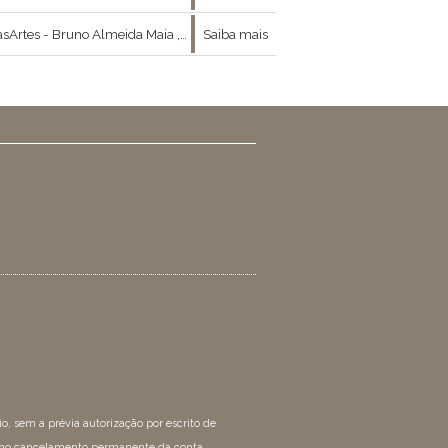
ão entre moda , arte e filosofia nos concedeu a ótima entrevista que se segue :
Saiba mais
 sem a prévia autorização por escrito de
rá no cancelamento permanente da conta.