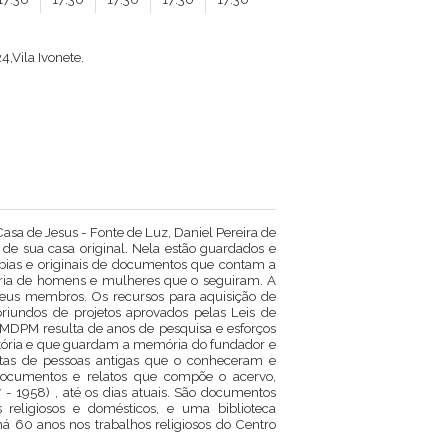
4,Vila Ivonete.
sa de Jesus - Fonte de Luz, Daniel Pereira de
e sua casa original. Nela estão guardados e
pias e originais de documentos que contam a
jetória de homens e mulheres que o seguiram. A
seus membros. Os recursos para aquisição de
riundos de projetos aprovados pelas Leis de
CMDPM resulta de anos de pesquisa e esforços
istória e que guardam a memória do fundador e
istas de pessoas antigas que o conheceram e
, documentos e relatos que compõe o acervo,
 - 1958) , até os dias atuais. São documentos
ios religiosos e domésticos, e uma biblioteca
á 60 anos nos trabalhos religiosos do Centro