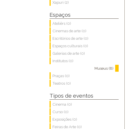
Xapuri (2)
Espaços
Ateliêrs (0)
Cinemas de arte (0)
Escritórios de arte (0)
Espaços culturais (0)
Galerias de arte (0)
Institutos (0)
Museus (8)
Praças (0)
Teatros (0)
Tipos de eventos
Cinema (0)
Curso (0)
Exposições (0)
Feiras de Arte (0)