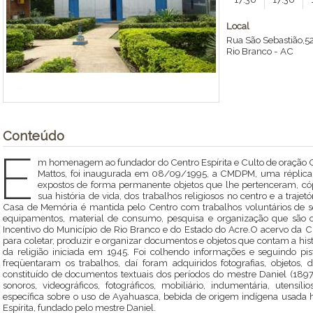
Local
Rua São Sebastião,52
Rio Branco
-
AC
Conteúdo
E
m homenagem ao fundador do Centro Espírita e Culto de oração Ca
Mattos, foi inaugurada em 08/09/1995, a CMDPM, uma réplica d
expostos de forma permanente objetos que lhe pertenceram, có
sua história de vida, dos trabalhos religiosos no centro e a tra
Casa de Memória é mantida pelo Centro com trabalhos voluntários de 
equipamentos, material de consumo, pesquisa e organização que são o
Incentivo do Município de Rio Branco e do Estado do Acre.O acervo da 
para coletar, produzir e organizar documentos e objetos que contam a h
da religião iniciada em 1945. Foi colhendo informações e seguindo p
freqüentaram os trabalhos, daí foram adquiridos fotografias, objetos
constituído de documentos textuais dos períodos do mestre Daniel (1897
sonoros, videográficos, fotográficos, mobiliário, indumentária, utensíl
específica sobre o uso de Ayahuasca, bebida de origem indígena usada h
Espírita, fundado pelo mestre Daniel.