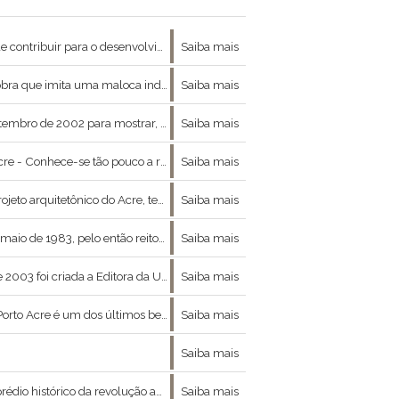
sociedade as informações e as experiências do governo e dos movimentos socioambientais.
Saiba mais
 da história de ribeirinhos, seringueiros e índios.
Saiba mais
, movimento político responsável pela emancipação do Acre à condição de Estado.
Saiba mais
e, que não seria exagero afirmar que, na verdade, não se conhece quase nada.
Saiba mais
ocesso de tombamento concluído em dezembro de 2005.
Saiba mais
io de Paleontologia da Universidade Federal do Acre (Ufac) ostenta, hoje, mais de cinco mil peças, coleta
Saiba mais
tora da UFAC, através da Resolução nº 20.
Saiba mais
o Branco, é a réplica de uma velha igreja construída no final da década de 1940.
Saiba mais
Saiba mais
ecendo exposições de objetos históricos da revolução, espaço para cursos, capacitações, palestras e
Saiba mais