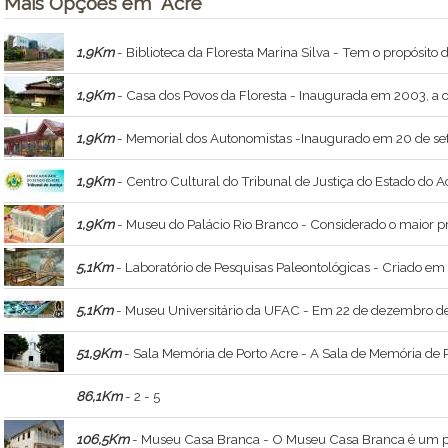
Mais Opções em "Acre"
1,9Km
- Biblioteca da Floresta Marina Silva - Tem o propósito de contribuir para o desenvolvimento sustentável, reunindo e colocando à disposição dos pesquisadores e da 
1,9Km
- Casa dos Povos da Floresta - Inaugurada em 2003, a obra que imita uma maloca indígena trata
1,9Km
- Memorial dos Autonomistas -Inaugurado em 20 de setembro de 2002 para mostrar, difundir e preservar a história do Movimento Autonomista do Acre
1,9Km
- Centro Cultural do Tribunal de Justiça do Estado do Acre - Conhece-se tão pouco a respeito dos Tribunais de Apelação do Território do Acr
1,9Km
- Museu do Palácio Rio Branco - Considerado o maior projeto arquitetônico do Acre, teve seu pr
5,1Km
- Laboratório de Pesquisas Paleontológicas - Criado em maio de 1983, pelo então reitor Áulio Gélio Alves de Souza, com o objetivo de ser um instrumento de pesquisa, ensino e extensão, o Laboratór
5,1Km
- Museu Universitário da UFAC - Em 22 de dezembro de 2003 foi criada a Edi
51,9Km
- Sala Memória de Porto Acre - A Sala de Memória de Porto Acre é um dos últimos bens arquitetônicos do município, distante 58 quilômetro de Ri
86,1Km
- 2 - 5
106,5Km
- Museu Casa Branca - O Museu Casa Branca é um prédio histórico da revolução acreana, construído na primeira década do século XX. Passou a ser utilizado como Centro Cultural ofer