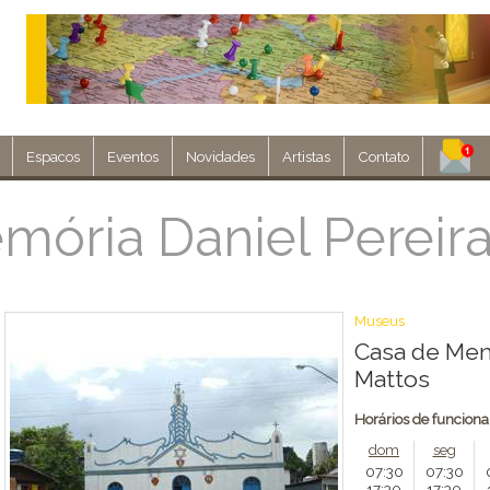
Espacos
Eventos
Novidades
Artistas
Contato
Assine nosso 
mória Daniel Pereir
Env
Museus
Casa de Mem
Mattos
Horários de funcion
dom
seg
07:30
07:30
17:30
17:30