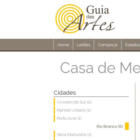
Home
Leilões
Compre já
Estados
Casa de Me
Cidades
Cruzeiro do Sul (2)
Manoel Urbano (1)
Porto Acre (1)
Rio Branco (8)
Sena Madureira (1)