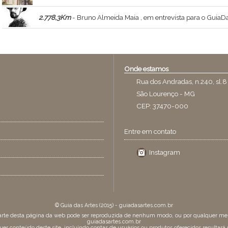
2.778,3Km
- Bruno Almeida Maia , em entrevista para o GuiaDasArtes - Bruno Almeida Maia , ministrante do curso Constelações Visionárias , a relaç
Onde estamos
Rua dos Andradas, n.240, sl.8
São Lourenço - MG
CEP: 37470-000
Entre em contato
Instagram
© Guia das Artes (2015) - guiadasartes.com.br
arte desta página da web pode ser reproduzida de nenhum modo, ou por qualquer meio,
guiadasartes.com.br
uer conteúdo deste site, incluíndo contas de usuários ou produtos oferecidos resulta