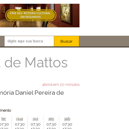
Buscar
Newsletter!
Artistas
a de Mattos
Eventos
Locais
iar
abrirá em 20 minutos
ória Daniel Pereira de
amento
ter
qua
qui
sex
sab
07:30
07:30
07:30
07:30
07:30
17:30
17:30
17:30
17:30
17:30