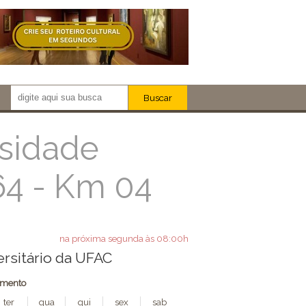
Buscar
Newsletter!
Artistas
rsidade
Eventos
64 - Km 04
Locais
iar
na próxima segunda às 08:00h
rsitário da UFAC
amento
ter
qua
qui
sex
sab