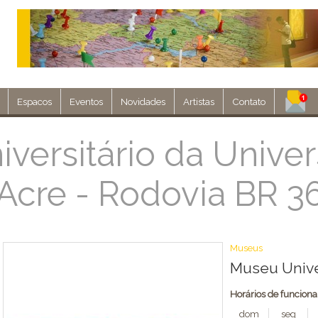
Espacos
Eventos
Novidades
Artistas
Contato
Assine nosso 
versitário da Unive
Acre - Rodovia BR 3
Env
Museus
Museu Unive
Horários de funcion
dom
seg