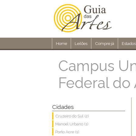
Home
Leilões
Compre já
Estados
Campus Uni
Federal do 
Cidades
Cruzeiro do Sul (2)
Manoel Urbano (1)
Porto Acre (1)