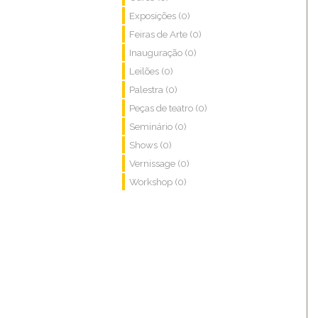
Exposições (0)
Feiras de Arte (0)
Inauguração (0)
Leilões (0)
Palestra (0)
Peças de teatro (0)
Seminário (0)
Shows (0)
Vernissage (0)
Workshop (0)