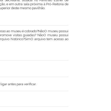
 Secretaria, situada no Pavilhão Esther de
ção, e em outra sala próxima à Pró-Reitoria de
 superior deste mesmo pavilhão.
gresso ao museu é cobrado?NãoO museu possui
 promove visitas guiadas? NãoO museu possui
rquivo histórico?SimO arquivo tem acesso ao
gar antes para verificar.