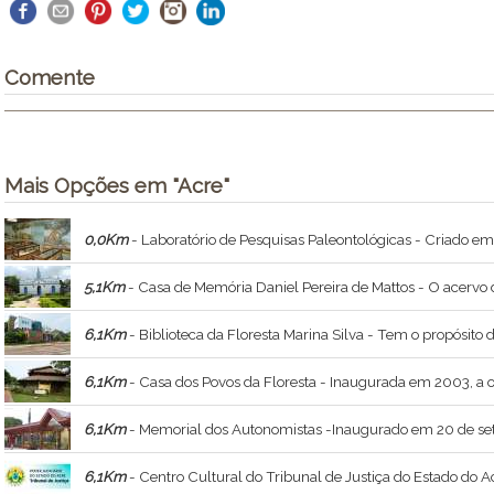
Comente
Mais Opções em "Acre"
0,0Km
- Laboratório de Pesquisas Paleontológicas - Criado em maio de 1983, pelo então reitor Áulio Gélio Alves de Souza, com o objetivo de ser um instrumento de pesquisa, ensino e extensão, o Laborató
5,1Km
- Casa de Memória Daniel Pereira de Mattos - O acervo da CMDPM resulta de anos de pesquisa e esforços para coletar, produzir e organizar documentos e objetos qu
6,1Km
- Biblioteca da Floresta Marina Silva - Tem o propósito de contribuir para o desenvolvimento sustentável, reunindo e colocando à disposição dos pesquisadores e da 
6,1Km
- Casa dos Povos da Floresta - Inaugurada em 2003, a obra que imita uma maloca indígena trata
6,1Km
- Memorial dos Autonomistas -Inaugurado em 20 de setembro de 2002 para mostrar, difundir e preservar a história do Movimento Autonomista do Acre
6,1Km
- Centro Cultural do Tribunal de Justiça do Estado do Acre - Conhece-se tão pouco a respeito dos Tribunais de Apelação do Território do Acr