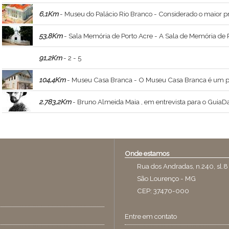
6,1Km
- Museu do Palácio Rio Branco - Considerado o maior projeto arquitetônico do Acre, teve seu pr
53,8Km
- Sala Memória de Porto Acre - A Sala de Memória de Porto Acre é um dos últimos bens arquitetônicos do município, distante 58 quilômetro de Rio 
91,2Km
- 2 - 5
104,4Km
- Museu Casa Branca - O Museu Casa Branca é um prédio histórico da revolução acreana, construído na primeira década do século XX. Passou a ser utilizado como Centro Cultural of
2.783,2Km
- Bruno Almeida Maia , em entrevista para o GuiaDasArtes - Bruno Almeida Maia , ministrante do curso Constelações Visionárias , a relaç
Onde estamos
Rua dos Andradas, n.240, sl.8
São Lourenço - MG
CEP: 37470-000
Entre em contato