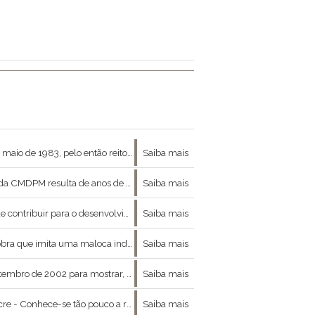
rio de Paleontologia da Universidade Federal do Acre (Ufac) ostenta, hoje, mais de cinco mil peças, coleta
Saiba mais
e contam a história e que guardam a memória do fundador e da religião iniciada em 1945.
Saiba mais
sociedade as informações e as experiências do governo e dos movimentos socioambientais.
Saiba mais
 da história de ribeirinhos, seringueiros e índios.
Saiba mais
, movimento político responsável pela emancipação do Acre à condição de Estado.
Saiba mais
e, que não seria exagero afirmar que, na verdade, não se conhece quase nada.
Saiba mais