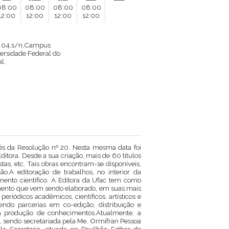
08:00
08:00
08:00
08:00
12:00
12:00
12:00
12:00
m 04,s/n,Campus
versidade Federal do
al.
és da Resolução nº 20. Nesta mesma data foi
itora. Desde a sua criação, mais de 60 títulos
tas, etc. Tais obras encontram-se disponíveis,
ão.A editoração de trabalhos, no interior da
mento científico. A Editora da Ufac tem como
imento que vem sendo elaborado, em suas mais
eriódicos acadêmicos, científicos, artísticos e
endo parcerias em co-edição, distribuição e
a produção de conhecimentos.Atualmente, a
 sendo secretariada pela Me. Ormifran Pessoa