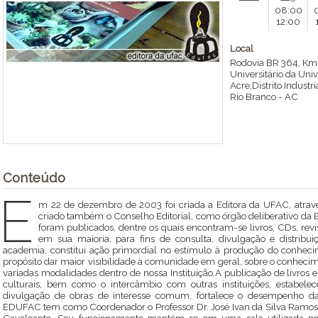
08:00
12:00
Local
Rodovia BR 364, K
Universitário da Uni
Acre,Distrito Industri
Rio Branco
-
AC
Conteúdo
E
m 22 de dezembro de 2003 foi criada a Editora da UFAC, atrav
criado também o Conselho Editorial, como órgão deliberativo da Ed
foram publicados, dentre os quais encontram-se livros, CDs, revis
em sua maioria, para fins de consulta, divulgação e distribuiç
academia, constitui ação primordial no estímulo à produção do conheci
propósito dar maior visibilidade à comunidade em geral, sobre o conhec
variadas modalidades dentro de nossa Instituição.A publicação de livros e p
culturais, bem como o intercâmbio com outras instituições, estabelec
divulgação de obras de interesse comum, fortalece o desempenho d
EDUFAC tem como Coordenador o Professor Dr. José Ivan da Silva Ramos,