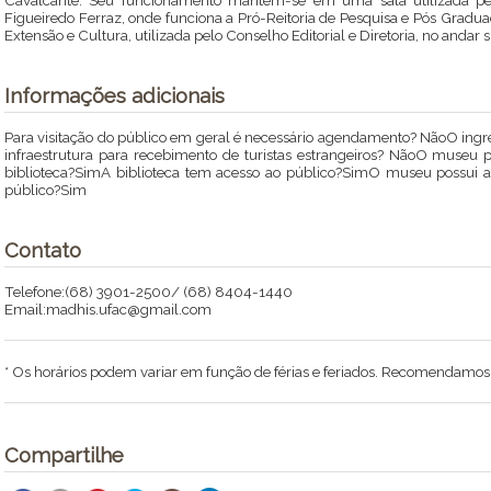
Cavalcante. Seu funcionamento mantém-se em uma sala utilizada pela
Figueiredo Ferraz, onde funciona a Pró-Reitoria de Pesquisa e Pós Gradua
Extensão e Cultura, utilizada pelo Conselho Editorial e Diretoria, no andar
Informações adicionais
Para visitação do público em geral é necessário agendamento? NãoO in
infraestrutura para recebimento de turistas estrangeiros? NãoO museu
biblioteca?SimA biblioteca tem acesso ao público?SimO museu possui a
público?Sim
Contato
Telefone:(68) 3901-2500/ (68) 8404-1440
Email:madhis.ufac@gmail.com
* Os horários podem variar em função de férias e feriados. Recomendamos li
Compartilhe