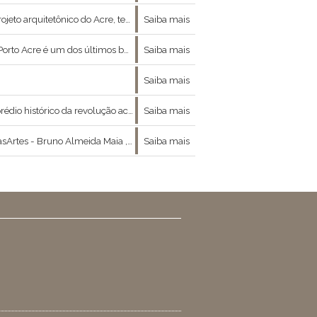
ocesso de tombamento concluído em dezembro de 2005.
Saiba mais
Branco, é a réplica de uma velha igreja construída no final da década de 1940.
Saiba mais
Saiba mais
erecendo exposições de objetos históricos da revolução, espaço para cursos, capacitações, palestras e
Saiba mais
ão entre moda , arte e filosofia nos concedeu a ótima entrevista que se segue :
Saiba mais