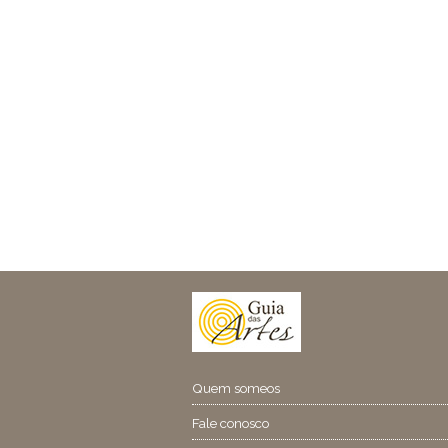
Quem someos
Fale conosco