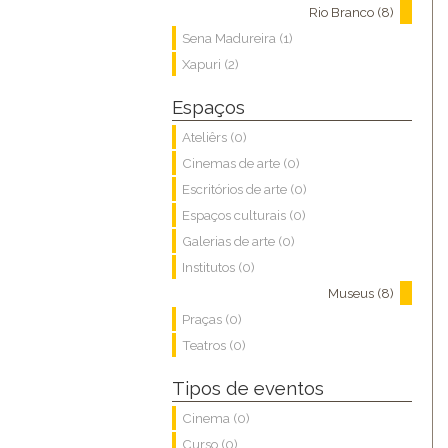
Rio Branco (8)
Sena Madureira (1)
Xapuri (2)
Espaços
Ateliêrs (0)
Cinemas de arte (0)
Escritórios de arte (0)
Espaços culturais (0)
Galerias de arte (0)
Institutos (0)
Museus (8)
Praças (0)
Teatros (0)
Tipos de eventos
Cinema (0)
Curso (0)