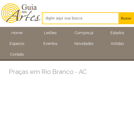
Buscar
Artistas
Home
Leilões
Compre já
Estados
Eventos
Espacos
Eventos
Novidades
Artistas
Locais
Contato
Praças em Rio Branco - AC