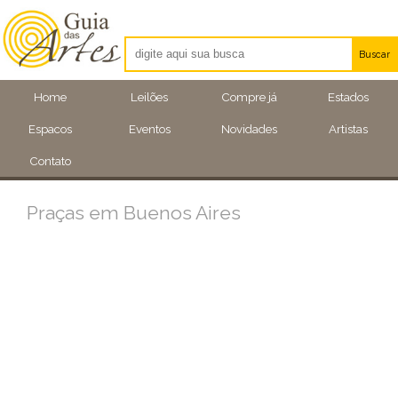
Buscar
Artistas
Home
Leilões
Compre já
Estados
Eventos
Espacos
Eventos
Novidades
Artistas
Locais
Contato
Praças em Buenos Aires