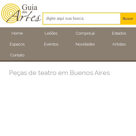
Buscar
Artistas
Home
Leilões
Compre já
Estados
Eventos
Espacos
Eventos
Novidades
Artistas
Locais
Contato
Peças de teatro em Buenos Aires