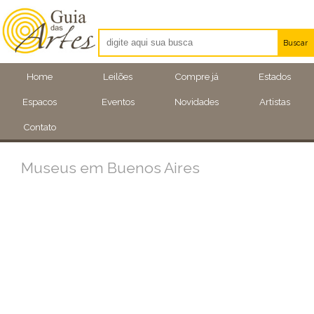
Buscar
Artistas
Home
Leilões
Compre já
Estados
Eventos
Espacos
Eventos
Novidades
Artistas
Locais
Contato
Museus em Buenos Aires