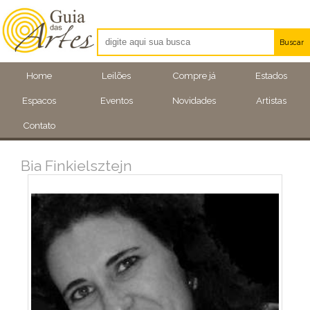
Buscar
Artistas
Home
Leilões
Compre já
Estados
Eventos
Espacos
Eventos
Novidades
Artistas
Locais
Contato
Bia Finkielsztejn