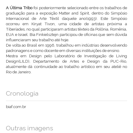
A Última Tribo
foi posteriormente selecionado entre os trabalhos de
graduação para a exposição Matter and Spirit, dentro do Simpósio
Internacional de Arte Têxtil daquele ano(1993). Este Simpósio
ocorreu em Kiryat Tivon, uma cidade de artistas próxima a
Tiberíades, no qual participaram artistas têxteis da Polônia, Romênia,
EUA e Israel. Bia Finkielsztejn participou de oficinas que sem dúvida
influenciaram seu trabalho até hoje.
De volta ao Brasil em 1996, trabalhou em indústrias desenvolvendo
padronagens e como docente em diversas instituições de ensino.
Mestra em Design pelo Laboratório de Investigação de Living
Design(LILD), Departamento de Artes e Design da PUC-Rio,
atualmente dá continuidade ao trabalho artístico em seu ateliê no
Rio de Janeiro.
Cronologia
biaf.com.br
Outras imagens