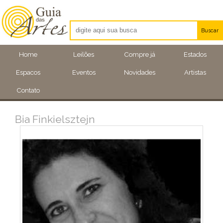
Buscar
Artistas
Home
Leilões
Compre já
Estados
Eventos
Espacos
Eventos
Novidades
Artistas
Locais
Contato
Bia Finkielsztejn