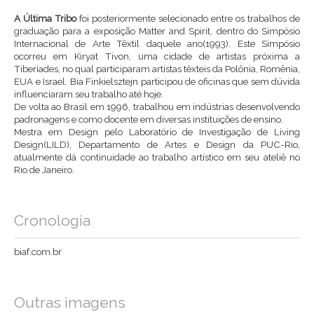
A Última Tribo
foi posteriormente selecionado entre os trabalhos de
graduação para a exposição Matter and Spirit, dentro do Simpósio
Internacional de Arte Têxtil daquele ano(1993). Este Simpósio
ocorreu em Kiryat Tivon, uma cidade de artistas próxima a
Tiberíades, no qual participaram artistas têxteis da Polônia, Romênia,
EUA e Israel. Bia Finkielsztejn participou de oficinas que sem dúvida
influenciaram seu trabalho até hoje.
De volta ao Brasil em 1996, trabalhou em indústrias desenvolvendo
padronagens e como docente em diversas instituições de ensino.
Mestra em Design pelo Laboratório de Investigação de Living
Design(LILD), Departamento de Artes e Design da PUC-Rio,
atualmente dá continuidade ao trabalho artístico em seu ateliê no
Rio de Janeiro.
Cronologia
biaf.com.br
Outras imagens