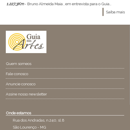
1.227,3Km
- Bruno Almeida Maia , em entrevista para o GuiaDasArtes - Bruno Almeida Maia , ministrante do curso Constelações Visionárias , a relação entre moda , arte e filosofia nos concedeu a ótima entrevista que se segue :
Saiba mais
Quem someos
Fale conosco
Anuncie conosco
Assine nosso newsletter
Onde estamos
Rua dos Andradas, n.240, sl.8
São Lourenço - MG