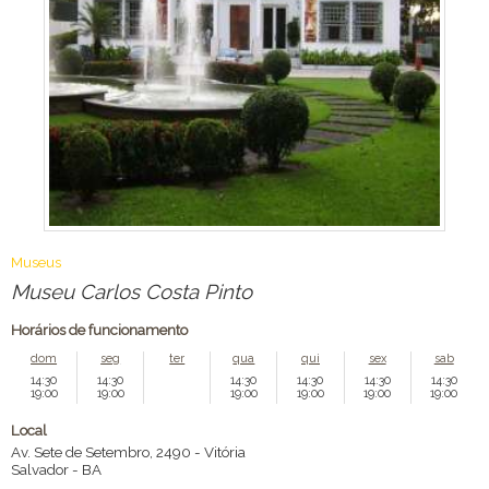
Museus
Museu Carlos Costa Pinto
Horários de funcionamento
dom
seg
ter
qua
qui
sex
sab
14:30
14:30
14:30
14:30
14:30
14:30
19:00
19:00
19:00
19:00
19:00
19:00
Local
Av. Sete de Setembro, 2490 - Vitória
Salvador
-
BA