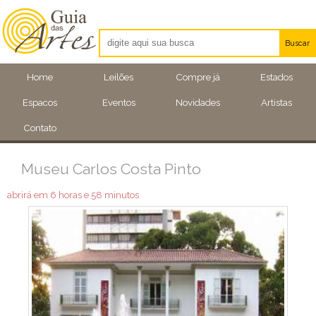
Buscar
Artistas
Home
Leilões
Compre já
Estados
Eventos
Espacos
Eventos
Novidades
Artistas
Locais
Contato
Museu Carlos Costa Pinto
abrirá em 6 horas e 58 minutos