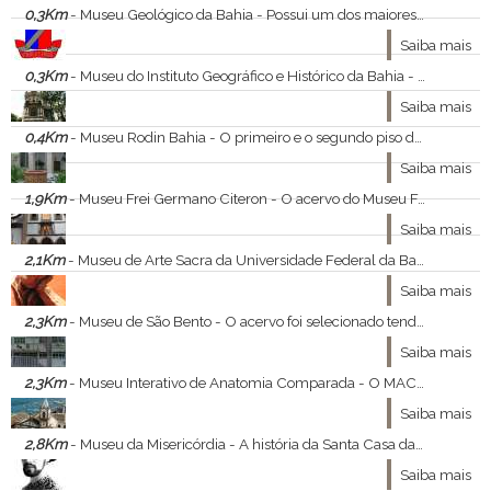
0,3Km
- Museu Geológico da Bahia - Possui um dos maiores acervos de rochas, de minerais, de pedras preciosas e de fósseis da Bahia, com mais de 20 mil peças, proporcionando aos seus visitantes uma viagem no tempo geológico através das suas exposições temáticas: Meteoritos, Universo/Sistema
Saiba mais
0,3Km
- Museu do Instituto Geográfico e Histórico da Bahia - O Instituto Geográfico e Histórico da Bahia (IGHB) MHM, fundado em 13 de maio de 1894, sob auspícios do então governador Rodrigues Lima, em Salvador, é a instituição que reúne os pesquisadores e estudiosos destacados nas áreas de Geografia, História, Soci
Saiba mais
0,4Km
- Museu Rodin Bahia - O primeiro e o segundo piso do museu são dedicados às coleções do escultor francês Auguste Rodin.
Saiba mais
1,9Km
- Museu Frei Germano Citeron - O acervo do Museu Frei Germano Citeroni é composto por objetos variados e de diversos estilos, tais como: peças de uso, objetos pessoais de cada Frade, objetos da comunicação, da literatura, da pregação, imagens que reportam às antigas capelas e às grande
Saiba mais
2,1Km
- Museu de Arte Sacra da Universidade Federal da Bahia - Parte das peças que integram o acervo do Museu de Arte Sacra são de propriedade da Arquidiocese de São Salvador, do Mosteiro de São Bento, da Irmandade do SS. Sacramento do Pilar, do Convento dos Perdões e de diversas igrejas, além da coleção Abelardo Rod
Saiba mais
2,3Km
- Museu de São Bento - O acervo foi selecionado tendo em vista o caráter didático da visita, onde os visitantes podem elaborar uma breve síntese da história da arte no Brasil, seus períodos e seus estilos. Para tanto, dentre todo o universo das obras pertencentes ao acervo do M
Saiba mais
2,3Km
- Museu Interativo de Anatomia Comparada - O MAC oferece a seus visitantes um mundo de incríveis descobertas. Nosso acervo conta com peças taxidermizadas, esqueletos de caprinos, bovinos, eqüinos, aves, roedores erépteis, sendo que sua grande maioria é de mamíferos, entre estes representantes de
Saiba mais
2,8Km
- Museu da Misericórdia - A história da Santa Casa da Bahia se confunde com a própria história da nossa cidade. Fundadas no mesmo ano, ambas pelo governador-geral Tomé de Sousa, a Santa Casa veio junto com os portugueses e os mesmos ideais da Santa Casa de Lisboa.
Saiba mais