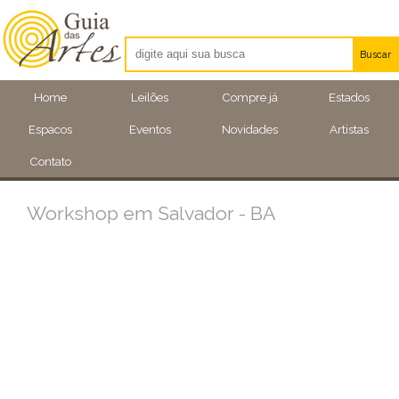
Buscar
Artistas
Home
Leilões
Compre já
Estados
Eventos
Espacos
Eventos
Novidades
Artistas
Locais
Contato
Workshop em Salvador - BA