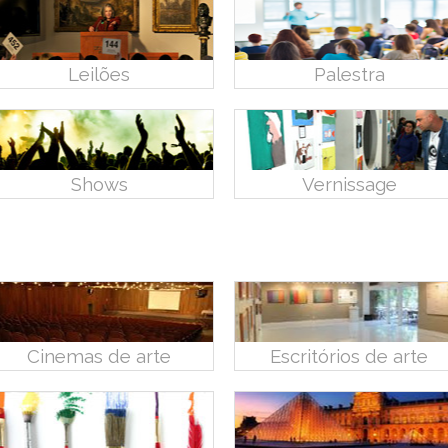
Leilões
Palestra
Shows
Vernissage
Cinemas de arte
Escritórios de arte