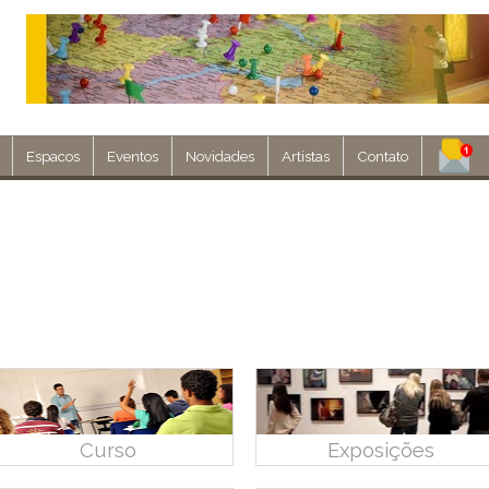
Espacos
Eventos
Novidades
Artistas
Contato
Assine nosso 
Env
Curso
Exposições