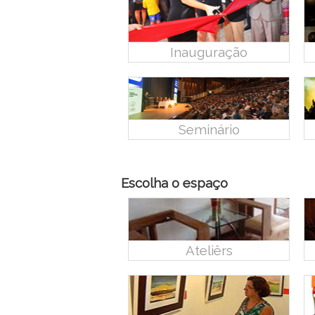
Inauguração
Seminário
Escolha o espaço
Ateliêrs