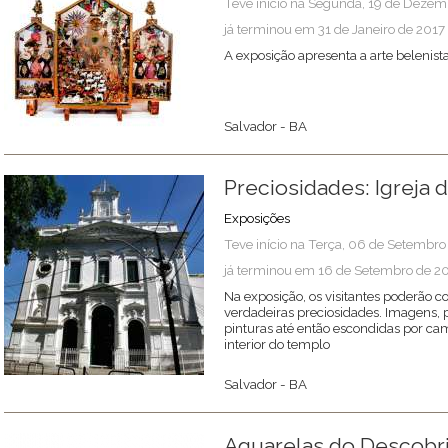
Teve início na Segunda, 19 de Deze
já terminou em 31 de Janeiro de 2017
A exposição apresenta a arte belenist
Salvador
-
BA
Preciosidades: Igreja 
Exposições
Teve início na Terça, 06 de Setembr
já terminou em 16 de Setembro de 2
Na exposição, os visitantes poderão co
verdadeiras preciosidades. Imagens, p
pinturas até então escondidas por c
interior do templo
Salvador
-
BA
Aquarelas do Descobr