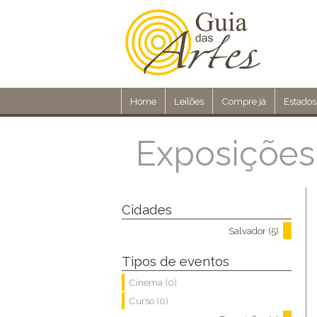
Home
Leilões
Compre já
Estados
Exposições
Cidades
Salvador (5)
Tipos de eventos
Cinema (0)
Curso (0)