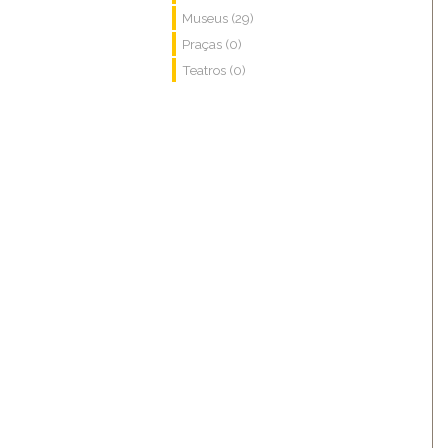
Museus (29)
Praças (0)
Teatros (0)