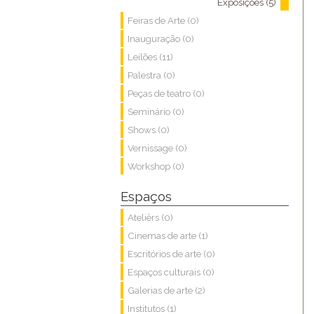
Exposições (5)
Feiras de Arte (0)
Inauguração (0)
Leilões (11)
Palestra (0)
Peças de teatro (0)
Seminário (0)
Shows (0)
Vernissage (0)
Workshop (0)
Espaços
Ateliêrs (0)
Cinemas de arte (1)
Escritórios de arte (0)
Espaços culturais (0)
Galerias de arte (2)
Institutos (1)