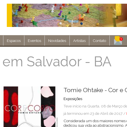
Espacos
Eventos
Novidades
Artistas
Contato
Assine nosso 
 em Salvador - BA
Env
Tomie Ohtake - Cor e 
Exposições
Teve início na Quarta, 08 de Março d
já terminou em 23 de Abril de 2017 /
Considerada um dos maiores nomes da
dedicou sua vida ao abstracionismo. A