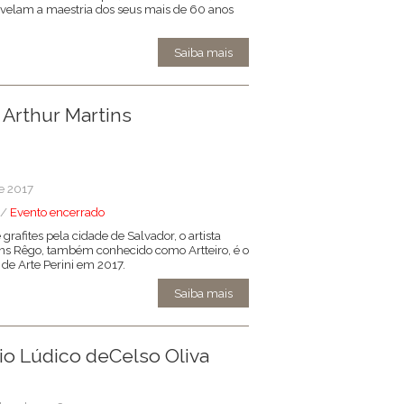
revelam a maestria dos seus mais de 60 anos
Saiba mais
: Arthur Martins
de 2017
 /
Evento encerrado
rafites pela cidade de Salvador, o artista
tins Rêgo, também conhecido como Artteiro, é o
 de Arte Perini em 2017.
Saiba mais
io Lúdico deCelso Oliva