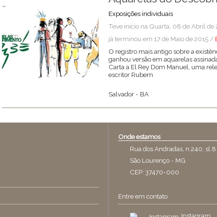
Exposições individuais
Teve início na Quarta, 08 de Abril de
já terminou em 17 de Maio de 2015 /
O registro mais antigo sobre a existê
ganhou versão em aquarelas assinada
Carta a El Rey Dom Manuel, uma relei
escritor Rubem
Salvador
-
BA
Onde estamos
Rua dos Andradas, n.240, sl.8
São Lourenço - MG
CEP: 37470-000
Entre em contato
Instagram