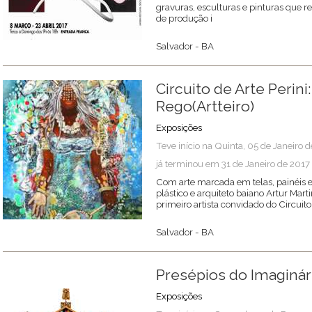
gravuras, esculturas e pinturas que 
de produção i
Salvador
-
BA
Circuito de Arte Perini
Rego(Artteiro)
Exposições
Teve início na Quinta, 05 de Janeiro 
já terminou em 31 de Janeiro de 2017
Com arte marcada em telas, painéis e g
plástico e arquiteto baiano Artur Mar
primeiro artista convidado do Circuito
Salvador
-
BA
Presépios do Imaginár
Exposições