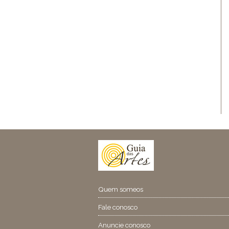
Quem someos
Fale conosco
Anuncie conosco