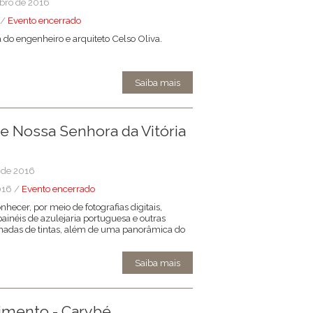
mbro de 2016
 /
Evento encerrado
a do engenheiro e arquiteto Celso Oliva.
Saiba mais
de Nossa Senhora da Vitória
o de 2016
016 /
Evento encerrado
nhecer, por meio de fotografias digitais,
ainéis de azulejaria portuguesa e outras
amadas de tintas, além de uma panorâmica do
Saiba mais
imento - Carybé