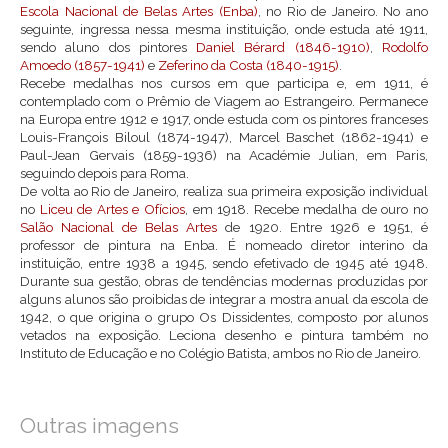
Escola Nacional de Belas Artes (Enba)
, no Rio de Janeiro. No ano
seguinte, ingressa nessa mesma instituição, onde estuda até 1911,
sendo aluno dos pintores
Daniel Bérard (1846-1910)
,
Rodolfo
Amoedo (1857-1941)
e
Zeferino da Costa (1840-1915)
.
Recebe medalhas nos cursos em que participa e, em 1911, é
contemplado com o Prêmio de Viagem ao Estrangeiro. Permanece
na Europa entre 1912 e 1917, onde estuda com os pintores franceses
Louis-François Biloul (1874-1947), Marcel Baschet (1862-1941) e
Paul-Jean Gervais (1859-1936) na Académie Julian, em Paris,
seguindo depois para Roma.
De volta ao Rio de Janeiro, realiza sua primeira exposição individual
no
Liceu de Artes e Ofícios
, em 1918. Recebe medalha de ouro no
Salão Nacional de Belas Artes
de 1920. Entre 1926 e 1951, é
professor de pintura na Enba. É nomeado diretor interino da
instituição, entre 1938 a 1945, sendo efetivado de 1945 até 1948.
Durante sua gestão, obras de tendências modernas produzidas por
alguns alunos são proibidas de integrar a mostra anual da escola de
1942, o que origina o grupo Os Dissidentes, composto por alunos
vetados na exposição. Leciona desenho e pintura também no
Instituto de Educação e no Colégio Batista, ambos no Rio de Janeiro.
Outras imagens