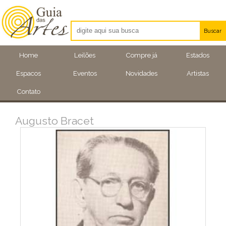
Buscar
Artistas
Home
Leilões
Compre já
Estados
Eventos
Espacos
Eventos
Novidades
Artistas
Locais
Contato
Augusto Bracet