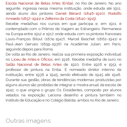
Escola Nacional de Belas Artes (Enba)
, no Rio de Janeiro. No ano
seguinte, ingressa nessa mesma instituição, onde estuda até 1911,
sendo aluno dos pintores
Daniel Bérard (1846-1910)
,
Rodolfo
Amoedo (1857-1941)
e
Zeferino da Costa (1840-1915)
.
Recebe medalhas nos cursos em que participa e, em 1911, é
contemplado com o Prêmio de Viagem ao Estrangeiro. Permanece
na Europa entre 1912 e 1917, onde estuda com os pintores franceses
Louis-François Biloul (1874-1947), Marcel Baschet (1862-1941) e
Paul-Jean Gervais (1859-1936) na Académie Julian, em Paris,
seguindo depois para Roma.
De volta ao Rio de Janeiro, realiza sua primeira exposição individual
no
Liceu de Artes e Ofícios
, em 1918. Recebe medalha de ouro no
Salão Nacional de Belas Artes
de 1920. Entre 1926 e 1951, é
professor de pintura na Enba. É nomeado diretor interino da
instituição, entre 1938 a 1945, sendo efetivado de 1945 até 1948.
Durante sua gestão, obras de tendências modernas produzidas por
alguns alunos são proibidas de integrar a mostra anual da escola de
1942, o que origina o grupo Os Dissidentes, composto por alunos
vetados na exposição. Leciona desenho e pintura também no
Instituto de Educação e no Colégio Batista, ambos no Rio de Janeiro.
Outras imagens