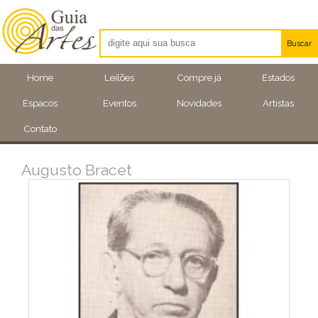
Buscar
Artistas
Home
Leilões
Compre já
Estados
Eventos
Espacos
Eventos
Novidades
Artistas
Locais
Contato
Augusto Bracet