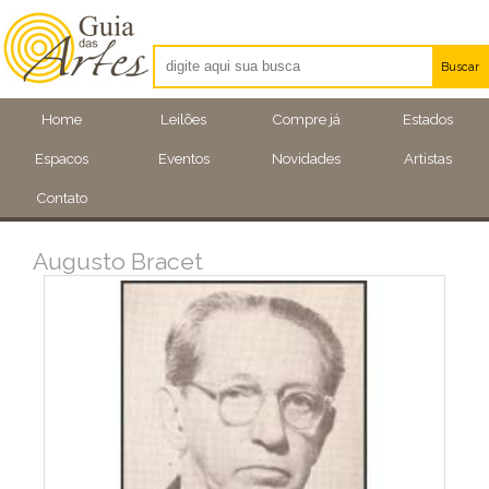
Buscar
Artistas
Home
Leilões
Compre já
Estados
Eventos
Espacos
Eventos
Novidades
Artistas
Locais
Contato
Augusto Bracet