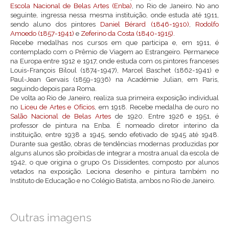
Escola Nacional de Belas Artes (Enba)
, no Rio de Janeiro. No ano
seguinte, ingressa nessa mesma instituição, onde estuda até 1911,
sendo aluno dos pintores
Daniel Bérard (1846-1910)
,
Rodolfo
Amoedo (1857-1941)
e
Zeferino da Costa (1840-1915)
.
Recebe medalhas nos cursos em que participa e, em 1911, é
contemplado com o Prêmio de Viagem ao Estrangeiro. Permanece
na Europa entre 1912 e 1917, onde estuda com os pintores franceses
Louis-François Biloul (1874-1947), Marcel Baschet (1862-1941) e
Paul-Jean Gervais (1859-1936) na Académie Julian, em Paris,
seguindo depois para Roma.
De volta ao Rio de Janeiro, realiza sua primeira exposição individual
no
Liceu de Artes e Ofícios
, em 1918. Recebe medalha de ouro no
Salão Nacional de Belas Artes
de 1920. Entre 1926 e 1951, é
professor de pintura na Enba. É nomeado diretor interino da
instituição, entre 1938 a 1945, sendo efetivado de 1945 até 1948.
Durante sua gestão, obras de tendências modernas produzidas por
alguns alunos são proibidas de integrar a mostra anual da escola de
1942, o que origina o grupo Os Dissidentes, composto por alunos
vetados na exposição. Leciona desenho e pintura também no
Instituto de Educação e no Colégio Batista, ambos no Rio de Janeiro.
Outras imagens