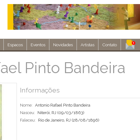
Espacos
Eventos
Novidades
Artistas
Contato
Assine nosso 
ael Pinto Bandeira
Env
Informações
Nome:
Antonio Rafael Pinto Bandeira
Nasceu:
Niterói, RJ
(09/03/1863)
Faleceu:
Rio de Janeiro, RJ
(28/08/1896)