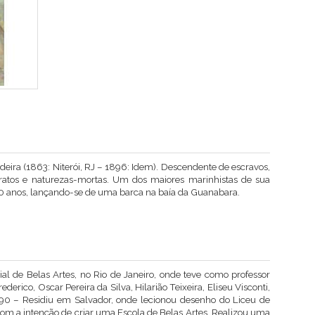
ndeira (1863: Niterói, RJ – 1896: Idem). Descendente de escravos,
ratos e naturezas-mortas. Um dos maiores marinhistas de sua
0 anos, lançando-se de uma barca na baía da Guanabara.
 de Belas Artes, no Rio de Janeiro, onde teve como professor
erico, Oscar Pereira da Silva, Hilarião Teixeira, Eliseu Visconti,
-90 – Residiu em Salvador, onde lecionou desenho do Liceu de
 com a intenção de criar uma Escola de Belas Artes. Realizou uma