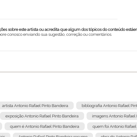
es sobre este artista ou acredita que algum dos tópicos do conteúdo estáe
abore conosco enviando sua sugestão, correção ou comentários.
artista Antonio Rafael Pinto Bandeira
bibliografia Antonio Rafael Pi
exposição Antonio Rafael Pinto Bandeira
imagens Antonio Rafael 
quem é Antonio Rafael Pinto Bandeira
quem foi Antonio Rafael
Enviar
ais
Antonio Rafael Pinto Bandeira resumo
obra de Antonio Raf