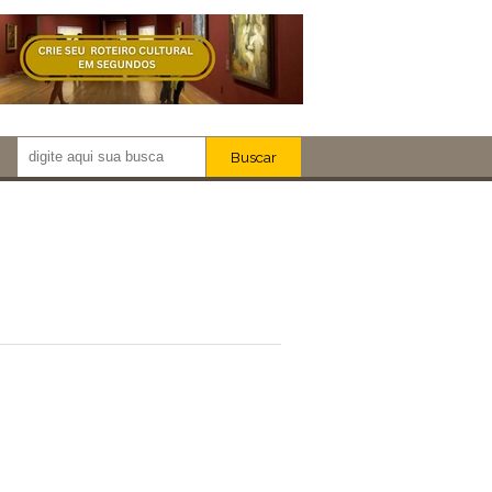
Buscar
Newsletter!
Artistas
Eventos
Locais
iar