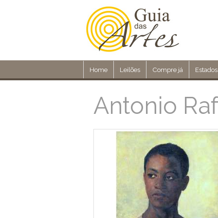
Home
Leilões
Compre já
Estados
Antonio Raf