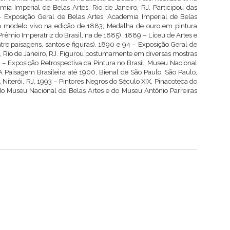
ia Imperial de Belas Artes, Rio de Janeiro, RJ. Participou das
– Exposição Geral de Belas Artes, Academia Imperial de Belas
m modelo vivo na edição de 1883; Medalha de ouro em pintura
Prêmio Imperatriz do Brasil, na de 1885). 1889 – Liceu de Artes e
ntre paisagens, santos e figuras). 1890 e 94 – Exposição Geral de
s, Rio de Janeiro, RJ. Figurou postumamente em diversas mostras
48 – Exposição Retrospectiva da Pintura no Brasil, Museu Nacional
 A Paisagem Brasileira até 1900, Bienal de São Paulo, São Paulo,
 Niterói, RJ. 1993 – Pintores Negros do Século XIX, Pinacoteca do
 do Museu Nacional de Belas Artes e do Museu Antônio Parreiras