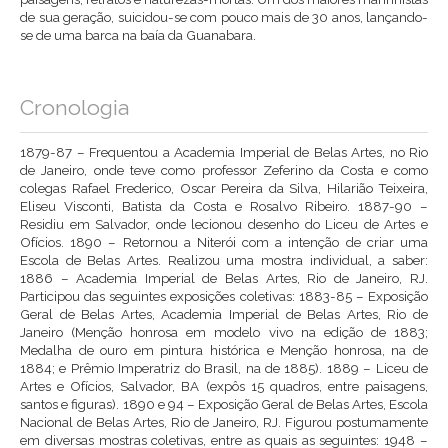
de sua geração, suicidou-se com pouco mais de 30 anos, lançando-
se de uma barca na baía da Guanabara.
Cronologia
1879-87 – Frequentou a Academia Imperial de Belas Artes, no Rio
de Janeiro, onde teve como professor Zeferino da Costa e como
colegas Rafael Frederico, Oscar Pereira da Silva, Hilarião Teixeira,
Eliseu Visconti, Batista da Costa e Rosalvo Ribeiro. 1887-90 –
Residiu em Salvador, onde lecionou desenho do Liceu de Artes e
Ofícios. 1890 – Retornou a Niterói com a intenção de criar uma
Escola de Belas Artes. Realizou uma mostra individual, a saber:
1886 – Academia Imperial de Belas Artes, Rio de Janeiro, RJ.
Participou das seguintes exposições coletivas: 1883-85 – Exposição
Geral de Belas Artes, Academia Imperial de Belas Artes, Rio de
Janeiro (Menção honrosa em modelo vivo na edição de 1883;
Medalha de ouro em pintura histórica e Menção honrosa, na de
1884; e Prêmio Imperatriz do Brasil, na de 1885). 1889 – Liceu de
Artes e Ofícios, Salvador, BA (expôs 15 quadros, entre paisagens,
santos e figuras). 1890 e 94 – Exposição Geral de Belas Artes, Escola
Nacional de Belas Artes, Rio de Janeiro, RJ. Figurou postumamente
em diversas mostras coletivas, entre as quais as seguintes: 1948 –