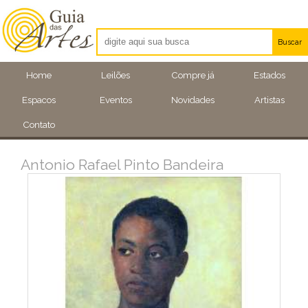
Buscar
Artistas
Home
Leilões
Compre já
Estados
Eventos
Espacos
Eventos
Novidades
Artistas
Locais
Contato
Antonio Rafael Pinto Bandeira