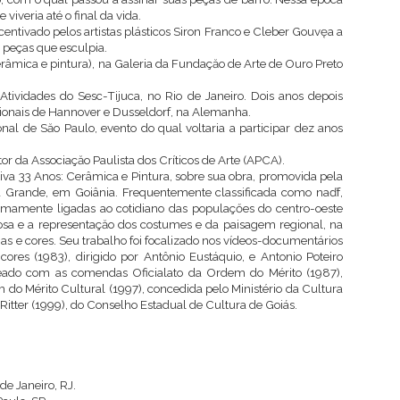
 viveria até o final da vida.
centivado pelos artistas plásticos Siron Franco e Cleber Gouvęa a
s peças que esculpia.
râmica e pintura), na Galeria da Fundaçăo de Arte de Ouro Preto
ividades do Sesc-Tijuca, no Rio de Janeiro. Dois anos depois
cionais de Hannover e Dusseldorf, na Alemanha.
nal de Săo Paulo, evento do qual voltaria a participar dez anos
r da Associaçăo Paulista dos Críticos de Arte (APCA).
iva 33 Anos: Cerâmica e Pintura, sobre sua obra, promovida pela
Grande, em Goiânia. Frequentemente classificada como naďf,
imamente ligadas ao cotidiano das populaçőes do centro-oeste
giosa e a representaçăo dos costumes e da paisagem regional, na
as e cores. Seu trabalho foi focalizado nos vídeos-documentários
cores (1983), dirigido por Antônio Eustáquio, e Antonio Poteiro
ado com as comendas Oficialato da Ordem do Mérito (1987),
do Mérito Cultural (1997), concedida pelo Ministério da Cultura
Ritter (1999), do Conselho Estadual de Cultura de Goiás.
e Janeiro, RJ.