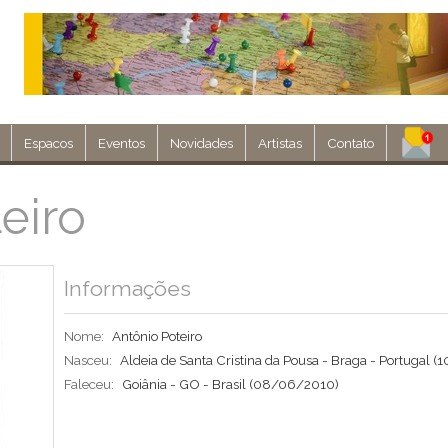
Espacos
Eventos
Novidades
Artistas
Contato
Assine nosso 
eiro
Env
Informações
Nome:
Antônio Poteiro
Nasceu:
Aldeia de Santa Cristina da Pousa - Braga - Portugal
(1
Faleceu:
Goiânia - GO - Brasil
(08/06/2010)