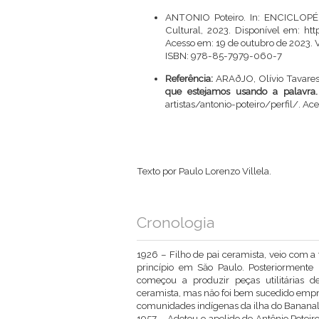
ANTONIO Poteiro. In: ENCICLOPÉDIA
Cultural, 2023. Disponível em:
htt
Acesso em: 19 de outubro de 2023. V
ISBN: 978-85-7979-060-7
Referência:
ARAðJO, Olívio Tavares
que estejamos usando a palavra.
artistas/antonio-poteiro/perfil/
. Ac
Texto por Paulo Lorenzo Villela.
Cronologia
1926 – Filho de pai ceramista, veio com a
princípio em Săo Paulo. Posteriormente 
começou a produzir peças utilitárias d
ceramista, mas năo foi bem sucedido empr
comunidades indígenas da ilha do Bananal
1957 – Adotou o apelido de Antônio Poteir