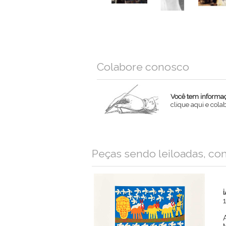
Colabore conosco
Você tem informaçõ
clique aqui e col
Nome
Peças sendo leiloadas, co
Email
Mensagem