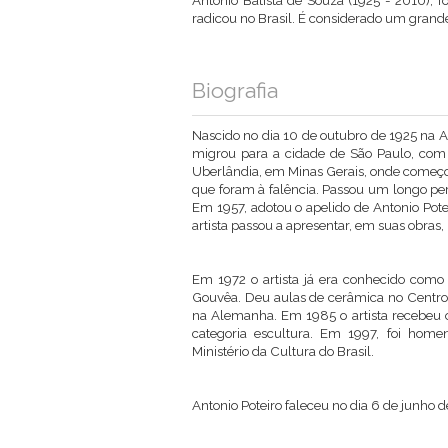
Antonio Batista de Souza (1925 - 2010), fo
radicou no Brasil. É considerado um grande 
Biografia
Nascido no dia 10 de outubro de 1925 na A
migrou para a cidade de São Paulo, com 
Uberlândia, em Minas Gerais, onde começou
que foram à falência. Passou um longo per
Em 1957, adotou o apelido de Antonio Pote
artista passou a apresentar, em suas obras,
Em 1972 o artista já era conhecido como 
Gouvêa
. Deu aulas de cerâmica no Centro
na Alemanha. Em 1985 o artista recebeu o
categoria escultura. Em 1997, foi ho
Ministério da Cultura do Brasil.
Antonio Poteiro faleceu no dia 6 de junho 