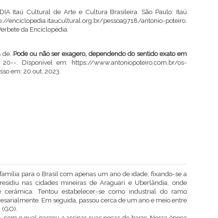
 Itaú Cultural de Arte e Cultura Brasileira. São Paulo: Itaú
p://enciclopedia.itaucultural.org.br/pessoa9718/antonio-poteiro
.
erbete da Enciclopédia.
 de.
Pode ou não ser exagero, dependendo do sentido exato em
20--. Disponível em:
https://www.antoniopoteiro.com.br/os-
esso em: 20 out. 2023.
 família para o Brasil com apenas um ano de idade, fixando-se a
residiu nas cidades mineiras de Araguari e Uberlândia, onde
e cerâmica. Tentou estabelecer-se como industrial do ramo
esarialmente. Em seguida, passou cerca de um ano e meio entre
 (GO).
o, com o qual passou a assinar suas peças de barro. Nessa época