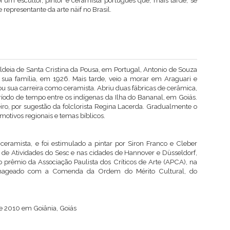
i um escultor, pintor e ceramista portugues que, mais tarde, se
representante da arte näif no Brasil.
ldeia de Santa Cristina da Pousa, em Portugal, Antonio de Souza
sua família, em 1926. Mais tarde, veio a morar em Araguari e
 sua carreira como ceramista. Abriu duas fábricas de cerâmica,
íodo de tempo entre os indígenas da Ilha do Bananal, em Goiás.
iro, por sugestão da folclorista Regina Lacerda. Gradualmente o
 motivos regionais e temas bíblicos.
ceramista, e foi estimulado a pintar por Siron Franco e
Cleber
 de Atividades do Sesc e nas cidades de Hannover e Düsseldorf,
 prêmio da Associação Paulista dos Críticos de Arte (APCA), na
menageado com a Comenda da Ordem do Mérito Cultural, do
de 2010 em Goiânia, Goiás