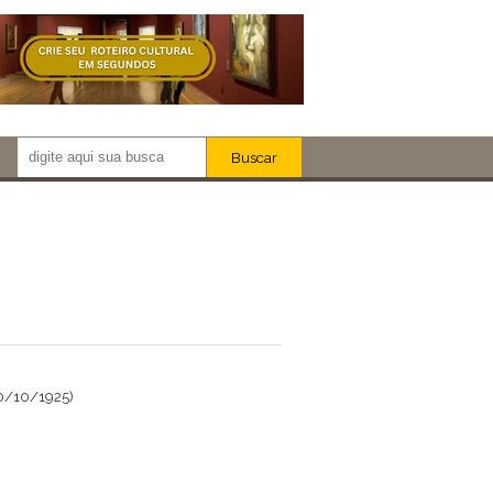
Buscar
Newsletter!
Artistas
Eventos
Locais
iar
0/10/1925)