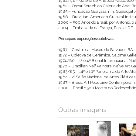
1984/94 – Galeria de Arte São Paulo, São P
1982 – Oscar Seraphico Galeria de Arte, Bra
1985 – Fundação Guayasamin, Guaiaquil /
1986 – Brazilian-American Cultural Instit
2000 – 500 Anos do Brasil, por Antonio, o Br
2004 – Embaixada da França, Basília, DF.
Principais exposições coletivas:
1967 – Cerâmica, Museu de Salvador, BA.
1972 – Coletiva de Cerâmica, Salomé Gall
1974/80 – 1ª e 4ª Bienal Internacional Naïf,
1978 – Brazilian Naïf Painters, Naïve Art Ga
1983/85 – 14º e 16º Panorama de Arte Atua
1984 - 7º Salão Nacional de Artes Plásticas,
1987 – Brésil, Art Populaire Contemporain, 
2000 – Brasil + 500 Mostra do Redescobrim
Outras imagens