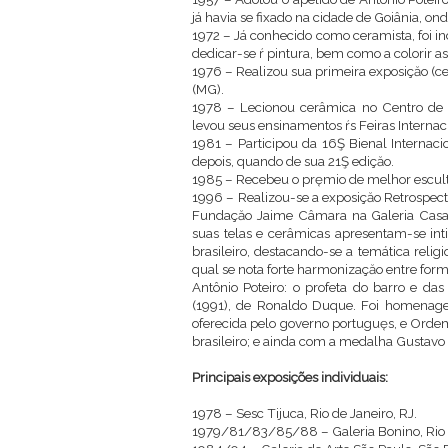
já havia se fixado na cidade de Goiânia, onde
1972 – Já conhecido como ceramista, foi in
dedicar-se ŕ pintura, bem como a colorir a
1976 – Realizou sua primeira exposiçăo (ce
(MG).
1978 – Lecionou cerâmica no Centro de At
levou seus ensinamentos ŕs Feiras Interna
1981 – Participou da 16Ş Bienal Internacio
depois, quando de sua 21Ş ediçăo.
1985 – Recebeu o pręmio de melhor esculto
1996 – Realizou-se a exposiçăo Retrospect
Fundaçăo Jaime Câmara na Galeria Casa 
suas telas e cerâmicas apresentam-se int
brasileiro, destacando-se a temática reli
qual se nota forte harmonizaçăo entre form
Antônio Poteiro: o profeta do barro e das 
(1991), de Ronaldo Duque. Foi homenage
oferecida pelo governo portuguęs, e Ordem 
brasileiro; e ainda com a medalha Gustavo 
Principais exposições individuais:
1978 – Sesc Tijuca, Rio de Janeiro, RJ.
1979/81/83/85/88 – Galeria Bonino, Rio d