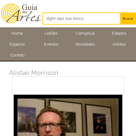
Buscar
Artistas
Home
Leilões
Compre já
Estados
Eventos
Espacos
Eventos
Novidades
Artistas
Locais
Contato
Alistair Morrison