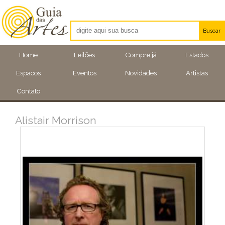
Buscar
Artistas
Home
Leilões
Compre já
Estados
Eventos
Espacos
Eventos
Novidades
Artistas
Locais
Contato
Alistair Morrison