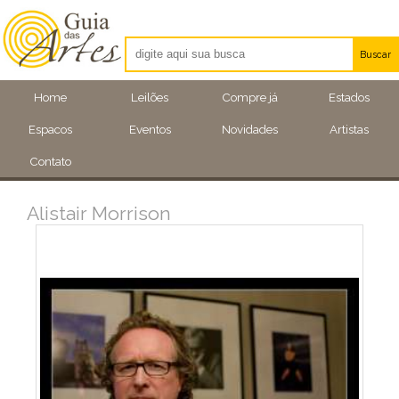
Buscar
Artistas
Home
Leilões
Compre já
Estados
Eventos
Espacos
Eventos
Novidades
Artistas
Locais
Contato
Alistair Morrison