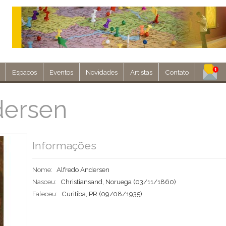
Espacos
Eventos
Novidades
Artistas
Contato
Assine nosso 
dersen
Env
Informações
Nome:
Alfredo Andersen
Nasceu:
Christiansand, Noruega
(03/11/1860)
Faleceu:
Curitiba, PR
(09/08/1935)