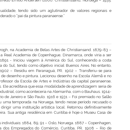
. Alfredo Emílio Andersen (1860: Christianssand, Noruega – 1935:
alidade, tendo sido um aglutinador de valores regionais e
iderado o “pai da pintura paranaense.”
rogh, na Academia de Belas Artes de Christiansand. 1879-83 –
 a Real Academia de Copenhague, Dinamarca, onde viria a ser
. 1891 - Iniciou viagem à América do Sul, conhecendo a costa
a do Sul, tendo como objetivo inicial Buenos Aires. No entanto,
-1902 – Residiu em Paranaguá, PR. 1902 – Transferiu-se para
ar de desenho e pintura. Lecionou desenho na Escola Alemã e no
fessor da Escola de Artes e Indústrias da capital paranaense,
s. Ele acreditava que essa modalidade de aprendizagem seria de
industrial, como aconteceria na Alemanha, com o Bauhaus. 1914-
Rio de Janeiro e São Paulo. 1916 e 1931 – Foi premiado no Salão
ou uma temporada na Noruega, tendo nesse período recusado o
rigir uma instituição artística local. Retornou definitivamente
leira. Sua antiga residência em Curitiba é hoje o Museu Casa de
as individuais: 1884, 89, 91 – Oslo, Noruega. 1887 – Copenhagen,
a dos Empregados do Comércio, Curitiba, PR. 1908 – Rio de