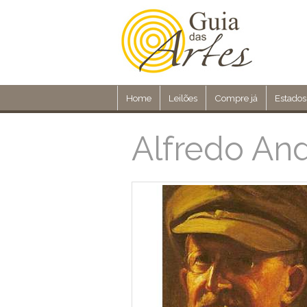
Home
Leilões
Compre já
Estados
Alfredo An