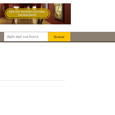
Buscar
Newsletter!
Artistas
Eventos
Locais
iar