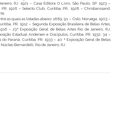
Janeiro, RJ. 1921 – Casa Editora O Livro, São Paulo, SP. 1923 –
 PR. 1926 – Selecto Club, Curitiba, PR.. 1928 – Christianssand,
 PR.
ntre as quais as listadas abaixo: 1889, 91 – Oslo, Noruega. 1903 –
ritiba, PR. 1912 – Segunda Exposição Brasileira de Belas Artes,
 1916 – 23ª Exposição Geral de Belas Artes Rio de Janeiro, RJ,
sição Estadual Andersen e Discípulos, Curitiba, PR. 1932, 34 –
 do Paraná, Curitiba, PR. 1933 – 40 ª Exposição Geral de Belas
o Núcleo Bernardelli, Rio de Janeiro, RJ.