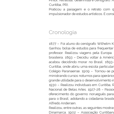
Pintor, retratista, desenhista e cenógrafo
Curitiba, PR).
Praticou a paisagem e o retrato com qu
impulsionador de estudos artísticos. É cons
Cronologia
1877 – Foi aluno do cenógrafo Wilhelm K
Ganhou bolsa de estudos para frequentar
professor. Realizou viagens pela Europa
brasileira. 1893 – Decidiu voltar à Améric
acabou decidindo morar no Brasil. 1893
Curitiba, onde abriu uma escola particul
Colégio Paranaense. 1909 – Tornou-se pro
ministrando cursos noturnos para operário
grande utilidade para o desenvolvimento 
1930 – Realizou individuais em Curitiba, 
Nacional de Belas Artes. 1927-28 – Pass
oferecimento do governo norueguês para di
para o Brasil, adotando a cidadania brasi
Alfredo Andersen.
Realizou, entre outras, as seguintes mostr
Dinamarca. 1902 – Associação Curitiban