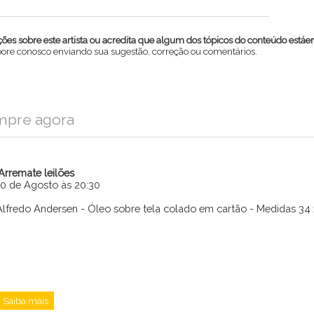
es sobre este artista ou acredita que algum dos tópicos do conteúdo estáe
abore conosco enviando sua sugestão, correção ou comentários.
mpre agora
iArremate leilões
10 de Agosto às 20:30
Alfredo Andersen - Óleo sobre tela colado em cartão - Medidas 34
Enviar
Saiba mais