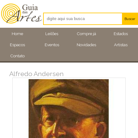
Buscar
Artistas
Home
Leilões
Compre já
Estados
Eventos
Espacos
Eventos
Novidades
Artistas
Locais
Contato
Alfredo Andersen