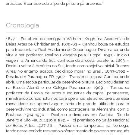
artísticos. É considerado o “pai da pintura paranaense.”
Cronologia
1877 – Foi aluno do cenógrafo Wilhelm Krogh, na Academia de
Belas Artes de Christiansand. 1879-83 – Ganhou bolsa de estudos
para frequentar a Real Academia de Copenhague, Dinamarca, onde
viria a ser professor. Realizou viagens pela Europa. 1891 - Iniciou
viagem à América do Sul, conhecendo a costa brasileira. 1893 –
Decidiu voltar à América do Sul, tendo como objetivo inicial Buenos
Aires. No entanto, acabou decidindo morar no Brasil. 1893-1902 –
Residiu em Paranaguá, PR. 1902 – Transferiu-se para Curitiba, onde
abriu uma escola particular de desenho e pintura. Lecionou desenho
na Escola Alemã e no Colégio Paranaense. 1909 – Tornou-se
professor da Escola de Artes e Indústrias da capital paranaense,
ministrando cursos noturnos para operários. Ele acreditava que essa
modalidade de aprendizagem seria de grande utilidade para o
desenvolvimento industrial, como aconteceria na Alemanha, com o
Bauhaus. 1914-1930 – Realizou individuais em Curitiba, Rio de
Janeiro e São Paulo. 1916 e 1931 – Foi premiado no Salão Nacional
de Belas Artes. 1927-28 – Passou uma temporada na Noruega,
tendo nesse período recusado o oferecimento do governo norueguês