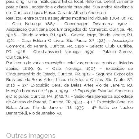
para dirigir uma instituição artística local. Retornou definitivamente
para o Brasil, adotando a cidadania brasileira. Sua antiga residência
em Curitiba é hoje o Museu Casa de Alfredo Andersen.
Realizou, entre outras, as seguintes mostras individuais: 1884, 89, 91
– Oslo, Noruega. 1887 – Copenhagen, Dinamarca. 1902 –
Associação Curitibana dos Empregados do Comércio, Curitiba, PR.
1908 – Rio de Janeiro, RJ. 1918 – Galeria Jorge, Rio de Janeiro, RJ.
1921 – Casa Editora O Livro, São Paulo, SP. 1923 – Associação
Comercial do Paraná, Curitiba, PR. 1926 – Selecto Club, Curitiba,
PR.. 1928 – Christianssand, Noruega.. 1930 – Palácio Garcez,
Curitiba, PR.
Participou de várias exposições coletivas, entre as quais as listadas
abaixo: 1889, 91 – Oslo, Noruega. 1903 – Exposição do
Cinquentenário do Estado, Curitiba, PR. 1912 – Segunda Exposição
Brasileira de Belas Artes, Liceu de Artes e Ofícios, São Paulo, SP.
1916 – 23ª Exposição Geral de Belas Artes Rio de Janeiro, RJ,
Menção honrosa de 1º grau. 1919 – 1ª Exposição Estadual Andersen
e Discípulos, Curitiba, PR. 1932, 34 – Salão Paranaense da Sociedade
de Artistas do Paraná, Curitiba, PR. 1933 – 40 ª Exposição Geral de
Belas Artes, Rio de Janeiro, RJ. 1935 – 4º Salão do Núcleo
Bernardelli, Rio de Janeiro, RJ.
Outras imagens