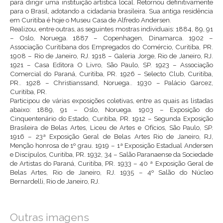
para dirigir uma instituição artística local. Retornou definitivamente
para o Brasil, adotando a cidadania brasileira. Sua antiga residência
em Curitiba é hoje o Museu Casa de Alfredo Andersen.
Realizou, entre outras, as seguintes mostras individuais: 1884, 89, 91
– Oslo, Noruega. 1887 – Copenhagen, Dinamarca. 1902 –
Associação Curitibana dos Empregados do Comércio, Curitiba, PR.
1908 – Rio de Janeiro, RJ. 1918 – Galeria Jorge, Rio de Janeiro, RJ.
1921 – Casa Editora O Livro, São Paulo, SP. 1923 – Associação
Comercial do Paraná, Curitiba, PR. 1926 – Selecto Club, Curitiba,
PR.. 1928 – Christianssand, Noruega.. 1930 – Palácio Garcez,
Curitiba, PR.
Participou de várias exposições coletivas, entre as quais as listadas
abaixo: 1889, 91 – Oslo, Noruega. 1903 – Exposição do
Cinquentenário do Estado, Curitiba, PR. 1912 – Segunda Exposição
Brasileira de Belas Artes, Liceu de Artes e Ofícios, São Paulo, SP.
1916 – 23ª Exposição Geral de Belas Artes Rio de Janeiro, RJ,
Menção honrosa de 1º grau. 1919 – 1ª Exposição Estadual Andersen
e Discípulos, Curitiba, PR. 1932, 34 – Salão Paranaense da Sociedade
de Artistas do Paraná, Curitiba, PR. 1933 – 40 ª Exposição Geral de
Belas Artes, Rio de Janeiro, RJ. 1935 – 4º Salão do Núcleo
Bernardelli, Rio de Janeiro, RJ.
Outras imagens