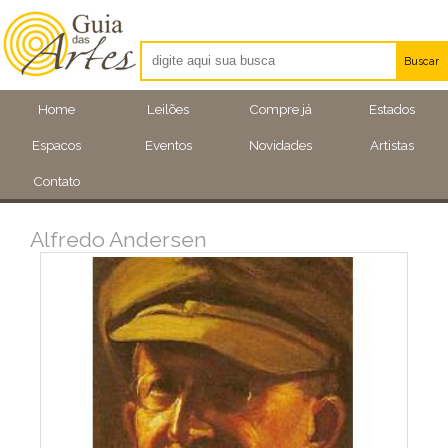
Buscar
Artistas
Home
Leilões
Compre já
Estados
Eventos
Espacos
Eventos
Novidades
Artistas
Locais
Contato
Alfredo Andersen