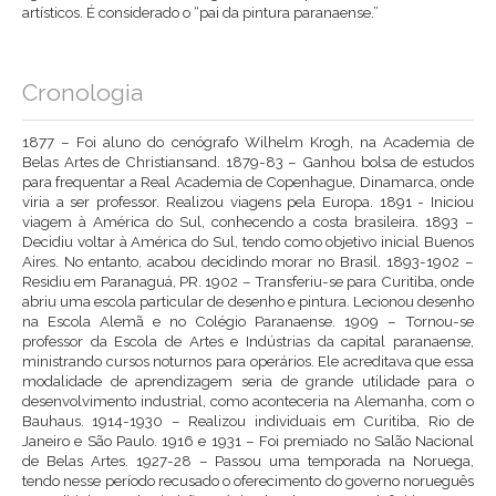
artísticos. É considerado o “pai da pintura paranaense.”
Cronologia
1877 – Foi aluno do cenógrafo Wilhelm Krogh, na Academia de
Belas Artes de Christiansand. 1879-83 – Ganhou bolsa de estudos
para frequentar a Real Academia de Copenhague, Dinamarca, onde
viria a ser professor. Realizou viagens pela Europa. 1891 - Iniciou
viagem à América do Sul, conhecendo a costa brasileira. 1893 –
Decidiu voltar à América do Sul, tendo como objetivo inicial Buenos
Aires. No entanto, acabou decidindo morar no Brasil. 1893-1902 –
Residiu em Paranaguá, PR. 1902 – Transferiu-se para Curitiba, onde
abriu uma escola particular de desenho e pintura. Lecionou desenho
na Escola Alemã e no Colégio Paranaense. 1909 – Tornou-se
professor da Escola de Artes e Indústrias da capital paranaense,
ministrando cursos noturnos para operários. Ele acreditava que essa
modalidade de aprendizagem seria de grande utilidade para o
desenvolvimento industrial, como aconteceria na Alemanha, com o
Bauhaus. 1914-1930 – Realizou individuais em Curitiba, Rio de
Janeiro e São Paulo. 1916 e 1931 – Foi premiado no Salão Nacional
de Belas Artes. 1927-28 – Passou uma temporada na Noruega,
tendo nesse período recusado o oferecimento do governo norueguês